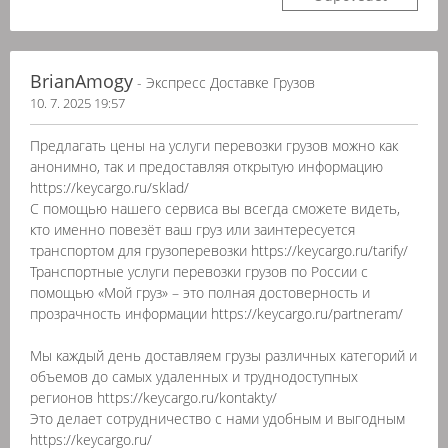
BrianAmogy
- Экспресс Доставке Грузов
10. 7. 2025 19:57
Предлагать цены на услуги перевозки грузов можно как
анонимно, так и предоставляя открытую информацию
https://keycargo.ru/sklad/
С помощью нашего сервиса вы всегда сможете видеть,
кто именно повезёт ваш груз или заинтересуется
транспортом для грузоперевозки https://keycargo.ru/tarify/
Транспортные услуги перевозки грузов по России с
помощью «Мой груз» – это полная достоверность и
прозрачность информации https://keycargo.ru/partneram/
Мы каждый день доставляем грузы различных категорий и
объемов до самых удаленных и труднодоступных
регионов https://keycargo.ru/kontakty/
Это делает сотрудничество с нами удобным и выгодным
https://keycargo.ru/