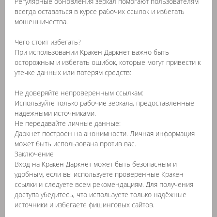
Регулярные обновления зеркал помогают пользователям
всегда оставаться в курсе рабочих ссылок и избегать
мошенничества.
Чего стоит избегать?
При использовании Кракен Даркнет важно быть
осторожным и избегать ошибок, которые могут привести к
утечке данных или потерям средств:
Не доверяйте непроверенным ссылкам:
Используйте только рабочие зеркала, предоставленные
надежными источниками.
Не передавайте личные данные:
Даркнет построен на анонимности. Личная информация
может быть использована против вас.
Заключение
Вход на Кракен Даркнет может быть безопасным и
удобным, если вы используете проверенные Кракен
ссылки и следуете всем рекомендациям. Для получения
доступа убедитесь, что используете только надёжные
источники и избегаете фишинговых сайтов.