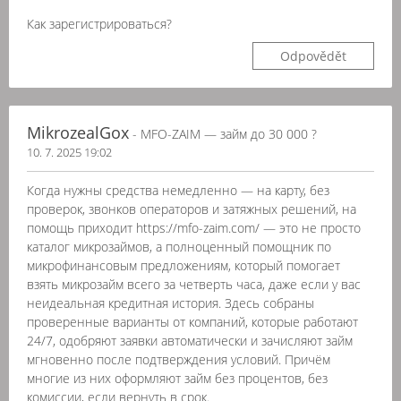
Как зарегистрироваться?
Odpovědět
MikrozealGox
- MFO-ZAIM — займ до 30 000 ?
10. 7. 2025 19:02
Когда нужны средства немедленно — на карту, без
проверок, звонков операторов и затяжных решений, на
помощь приходит https://mfo-zaim.com/ — это не просто
каталог микрозаймов, а полноценный помощник по
микрофинансовым предложениям, который помогает
взять микрозайм всего за четверть часа, даже если у вас
неидеальная кредитная история. Здесь собраны
проверенные варианты от компаний, которые работают
24/7, одобряют заявки автоматически и зачисляют займ
мгновенно после подтверждения условий. Причём
многие из них оформляют займ без процентов, без
комиссии, если вернуть в срок.