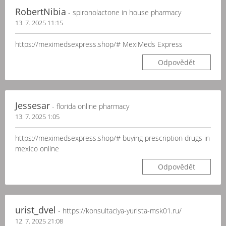
RobertNibia
- spironolactone in house pharmacy
13. 7. 2025 11:15
https://meximedsexpress.shop/# MexiMeds Express
Odpovědět
Jessesar
- florida online pharmacy
13. 7. 2025 1:05
https://meximedsexpress.shop/# buying prescription drugs in
mexico online
Odpovědět
urist_dvel
- https://konsultaciya-yurista-msk01.ru/
12. 7. 2025 21:08