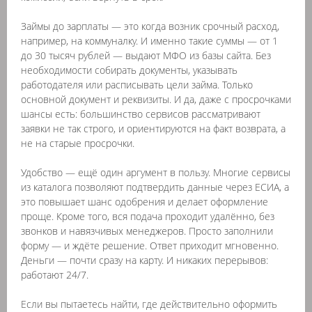
Займы до зарплаты — это когда возник срочный расход,
например, на коммуналку. И именно такие суммы — от 1
до 30 тысяч рублей — выдают МФО из базы сайта. Без
необходимости собирать документы, указывать
работодателя или расписывать цели займа. Только
основной документ и реквизиты. И да, даже с просрочками
шансы есть: большинство сервисов рассматривают
заявки не так строго, и ориентируются на факт возврата, а
не на старые просрочки.
Удобство — ещё один аргумент в пользу. Многие сервисы
из каталога позволяют подтвердить данные через ЕСИА, а
это повышает шанс одобрения и делает оформление
проще. Кроме того, вся подача проходит удалённо, без
звонков и навязчивых менеджеров. Просто заполнили
форму — и ждёте решение. Ответ приходит мгновенно.
Деньги — почти сразу на карту. И никаких перерывов:
работают 24/7.
Если вы пытаетесь найти, где действительно оформить