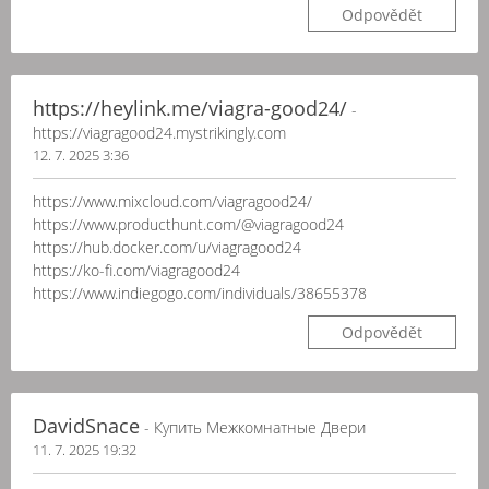
Odpovědět
https://heylink.me/viagra-good24/
-
https://viagragood24.mystrikingly.com
12. 7. 2025 3:36
https://www.mixcloud.com/viagragood24/
https://www.producthunt.com/@viagragood24
https://hub.docker.com/u/viagragood24
https://ko-fi.com/viagragood24
https://www.indiegogo.com/individuals/38655378
Odpovědět
DavidSnace
- Купить Межкомнатные Двери
11. 7. 2025 19:32