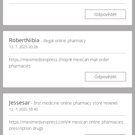
Odpovědět
RobertNibia
- illegal online pharmacy
12. 7. 2025 20:28
https://meximedsexpress.shop/# mexican mail order
pharmacies
Odpovědět
Jessesar
- first medicine online pharmacy store reviews
12. 7. 2025 18:40
https://meximedsexpress.com/# mexican online pharmacies
prescription drugs