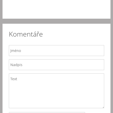
Komentáře