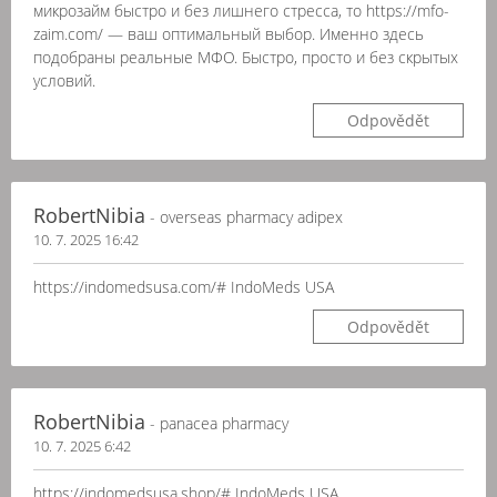
микрозайм быстро и без лишнего стресса, то https://mfo-
zaim.com/ — ваш оптимальный выбор. Именно здесь
подобраны реальные МФО. Быстро, просто и без скрытых
условий.
Odpovědět
RobertNibia
- overseas pharmacy adipex
10. 7. 2025 16:42
https://indomedsusa.com/# IndoMeds USA
Odpovědět
RobertNibia
- panacea pharmacy
10. 7. 2025 6:42
https://indomedsusa.shop/# IndoMeds USA