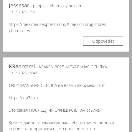
Jessesar
- people's pharmacy nexium
13. 7. 2025 17:21
https://meximedsexpress.com/# mexico drug stores
pharmacies
Odpovědět
KRAarrami
- KRAKEN 2025 АКТУАЛЬНАЯ ССЫЛКА
13. 7. 2025 16:42
ОФИЦИАЛЬНАЯ ССЫЛКА на всеми любимый сайт:
https://kra34a.at
Это самая ПОСЛЕДНЯЯ ОФИЦИАЛЬНАЯ ссылка.
Кракен давно зарекомендовал себя как качественный
сервис на территории всего постсоветского