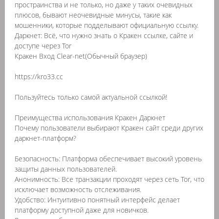
простраинства и не только, но даже у таких очевидных
плюсов, бывают неочевидные минусы, такие как
мошенники, которые подделывают официальную ссылку.
Даркнет: Всё, что нужно знать о Кракен ссылке, сайте и
доступе через Tor
Кракен Вход Clear-net(Обычный браузер)
https://kro33.cc
Пользуйтесь только самой актуальной ссылкой!
Преимущества использования Кракен Даркнет
Почему пользователи выбирают Кракен сайт среди других
даркнет-платформ?
Безопасность: Платформа обеспечивает высокий уровень
защиты данных пользователей.
Анонимность: Все транзакции проходят через сеть Tor, что
исключает возможность отслеживания.
Удобство: Интуитивно понятный интерфейс делает
платформу доступной даже для новичков.