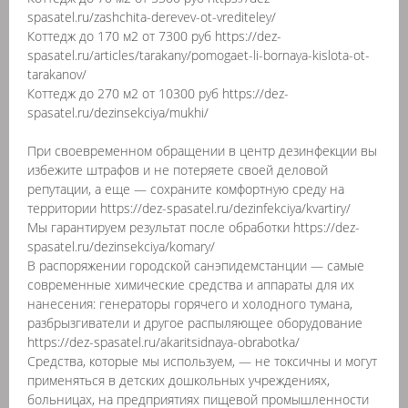
spasatel.ru/zashchita-derevev-ot-vrediteley/
Коттедж до 170 м2 от 7300 руб https://dez-
spasatel.ru/articles/tarakany/pomogaet-li-bornaya-kislota-ot-
tarakanov/
Коттедж до 270 м2 от 10300 руб https://dez-
spasatel.ru/dezinsekciya/mukhi/
При своевременном обращении в центр дезинфекции вы
избежите штрафов и не потеряете своей деловой
репутации, а еще — сохраните комфортную среду на
территории https://dez-spasatel.ru/dezinfekciya/kvartiry/
Мы гарантируем результат после обработки https://dez-
spasatel.ru/dezinsekciya/komary/
В распоряжении городской санэпидемстанции — самые
современные химические средства и аппараты для их
нанесения: генераторы горячего и холодного тумана,
разбрызгиватели и другое распыляющее оборудование
https://dez-spasatel.ru/akaritsidnaya-obrabotka/
Средства, которые мы используем, — не токсичны и могут
применяться в детских дошкольных учреждениях,
больницах, на предприятиях пищевой промышленности