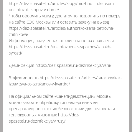
https://dez-spasatel.ru/articles/klopy/mozhno-li-uksusom-
unichtozhit-klopov-v-dome/
Чтобы оформить услугу, достаточно позвонить по номеру
на сайте СЭС Москвы или оставить заявку на выезд
https://dez-spasatel.ru/articles/authors/oksana-petrovna-
zhitnikova/
Информация, полученная от клиента не разглашается
https://dez-spasatel.ru/unichtozhenie-zapakhov/zapakh-
syrosti/
Дезинфекция https://dez-spasatel.ru/dezinsekciya/vshi/
Эффективность https://dez-spasatel.ru/articles/tarakany/kak-
izbavitsya-ot-tarakanov-v-kvartire/
На официальном сайте «Санэпидемстанции» Москвы
можно заказать обработку гипоаллергенными
препаратами, полностью безопасными для человека и
теплокровных животных https://dez-
spasatel.ru/dezinfekciya/virusy/