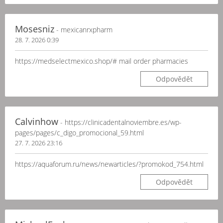
Mosesniz
- mexicanrxpharm
28. 7. 2026 0:39
https://medselectmexico.shop/# mail order pharmacies
Odpovědět
Calvinhow
- https://clinicadentalnoviembre.es/wp-
pages/pages/c_digo_promocional_59.html
27. 7. 2026 23:16
https://aquaforum.ru/news/newarticles/?promokod_754.html
Odpovědět