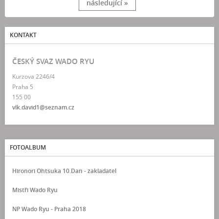
následující »
KONTAKT
ČESKÝ SVAZ WADO RYU
Kurzova 2246/4
Praha 5
155 00
vlk.david1@seznam.cz
FOTOALBUM
Hironori Ohtsuka 10.Dan - zakladatel
Mistři Wado Ryu
NP Wado Ryu - Praha 2018