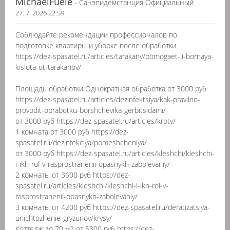
MichaelFuele
- Санэпидемстанция Официальный
27. 7. 2026 22:59
Соблюдайте рекомендации профессионалов по
подготовке квартиры и уборке после обработки
https://dez-spasatel.ru/articles/tarakany/pomogaet-li-bornaya-
kislota-ot-tarakanov/
Площадь обработки Однократная обработка от 3000 руб
https://dez-spasatel.ru/articles/dezinfektsiya/kak-pravilno-
provodit-obrabotku-borshchevika-gerbitsidami/
от 3000 руб https://dez-spasatel.ru/articles/kroty/
1 комната от 3000 руб https://dez-
spasatel.ru/dezinfekciya/pomeshcheniya/
от 3000 руб https://dez-spasatel.ru/articles/kleshchi/kleshchi-
i-ikh-rol-v-rasprostranenii-opasnykh-zabolevaniy/
2 комнаты от 3600 руб https://dez-
spasatel.ru/articles/kleshchi/kleshchi-i-ikh-rol-v-
rasprostranenii-opasnykh-zabolevaniy/
3 комнаты от 4200 руб https://dez-spasatel.ru/deratizatsiya-
unichtozhenie-gryzunov/krysy/
Коттедж до 70 м2 от 5300 руб https://dez-