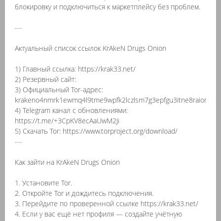
блокировку и подключиться к маркетплейсу без проблем.
---
Актуальный список ссылок KrAkeN Drugs Onion
1) Главный ссылка: https://krak33.net/
2) Резервный сайт:
3) Официальный Tor-адрес:
krakeno4nmrk1ewmq4l9tme9wpfk2lczlsm7g3epfgu3itne8raion.oni
4) Telegram канал с обновлениями:
https://t.me/+3CpKV8ecAaUwM2Ji
5) Скачать Tor: https://www.torproject.org/download/
---
Как зайти на KrAkeN Drugs Onion
1. Установите Tor.
2. Откройте Tor и дождитесь подключения.
3. Перейдите по проверенной ссылке https://krak33.net/
4. Если у вас ещё нет профиля — создайте учётную