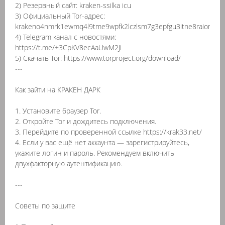
2) Резервный сайт: kraken-ssilka icu
3) Официальный Tor-адрес:
krakeno4nmrk1ewmq4l9tme9wpfk2lczlsm7g3epfgu3itne8raion.oni
4) Telegram канал с новостями:
https://t.me/+3CpKV8ecAaUwM2Ji
5) Скачать Tor: https://www.torproject.org/download/
---
Как зайти на КРАКЕН ДАРК
1. Установите браузер Tor.
2. Откройте Tor и дождитесь подключения.
3. Перейдите по проверенной ссылке https://krak33.net/
4. Если у вас ещё нет аккаунта — зарегистрируйтесь,
укажите логин и пароль. Рекомендуем включить
двухфакторную аутентификацию.
---
Советы по защите