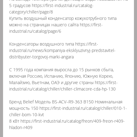
5 градусов https://first-industrial.ru/catalog-
category/chiller/page/8
Купить воздушный конденсатор кожухотрубного типа
можно на страницах нашего сайта https://first-
industrial.ru/catalog/page/6
Конденсаторы воздушного типа https://first-
industrial.ru/news/kompaniya-eksklyuzivnyj-predstavitel-
distribyuter-torgovoj-marki-angara
С 1995 года компания выросла до 15 рынков сбыта,
включая Россию, Испанию, Японию, Южную Корею,
Малайзию, Вьетнам, ОАЭ и другие страны https://first-
industrial.ru/catalog/chiller/chiller-climacore-cda-hp-130
Бренд Belief Модель BS-ACV–R9-363 B150 Номинальная
мощность 150 https://first-industrial.ru/catalog/chiller/010-1-
chiller-bom-10-kvt
8 кВт https://first-industrial.ru/catalog/freon/409-freon-r409-
hladon-r409