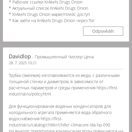
* Рабочие ссылки KrAkeN Drugs Onion
* Актуальный список KrAkeN Drugs Onion
* KrAkeN Drugs Onion маркетплейс доступ
* Как зайти на KrAkeN Drugs Onion через Tor
Odpovědět
Davidlop
- Промышленный Чиллер Цена
28. 7. 2025 10:21
Трубки (змеевик) изготавливаются из меди, с различными
толщиной стенки и диаметром, в зависимости от
расчетных параметров и среды применения https://first-
industrial.ru/policy.html
Для функционирования водяных конденсаторов для
холодильного агрегата применяется вода обратного
водоснабжения https://first-
industrial.ru/catalog/chiller/chiller-climacore-lda-hp-090
На выходе температура конденсации воды повышается на