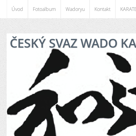
Úvod
Fotoalbum
Wadoryu
Kontakt
KARAT
ČESKÝ SVAZ WADO K