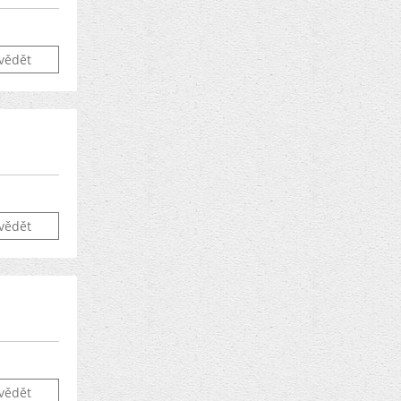
vědět
vědět
vědět