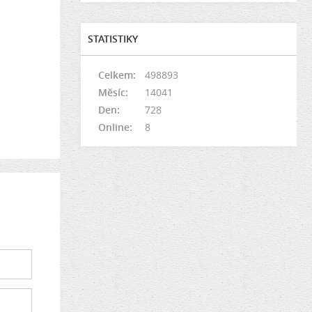
STATISTIKY
Celkem:
498893
Měsíc:
14041
Den:
728
Online:
8