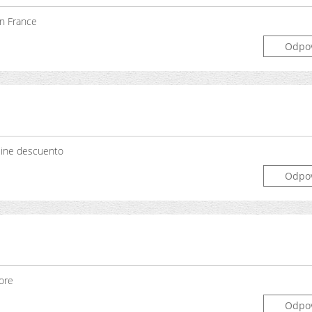
en France
Odpo
nline descuento
Odpo
ore
Odpo