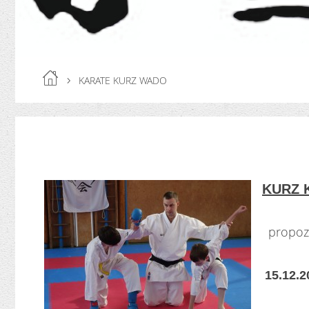
KARATE KURZ WADO
KURZ 
propozi
15.12.2