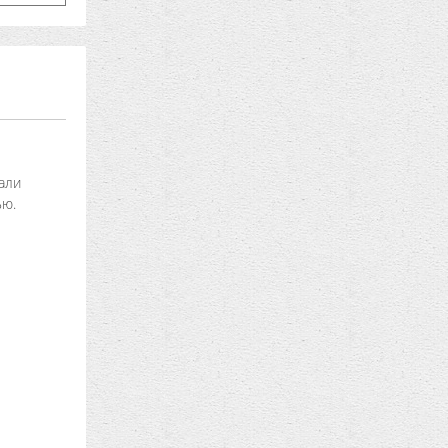
али
ью.