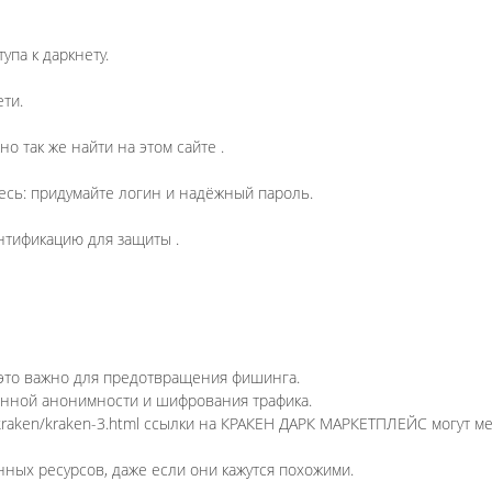
упа к даркнету.
ети.
о так же найти на этом сайте .
тесь: придумайте логин и надёжный пароль.
нтификацию для защиты .
 это важно для предотвращения фишинга.
шенной анонимности и шифрования трафика.
/kraken/kraken-3.html ссылки на КРАКЕН ДАРК МАРКЕТПЛЕЙС могут м
нных ресурсов, даже если они кажутся похожими.