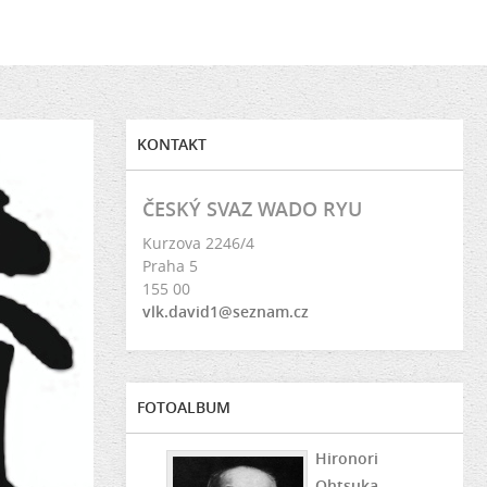
KONTAKT
ČESKÝ SVAZ WADO RYU
Kurzova 2246/4
Praha 5
155 00
vlk.david1@seznam.cz
FOTOALBUM
Hironori
Ohtsuka