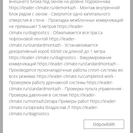
внешнего блока под окном на уровне подоконника
https://leader-climate.ru/demontazh - Монтаж внутренний
блок рядом с окном - Сверлится одно капитального
отверстия в стене - Прокладка межблочных коммуникаций
не превышает 5 метров https://leader-
climate.ru/diagnostics - Обматывается вся трасса
тефлоновой лентой https://leader-
climate.ru/standardmontazh - Устанавливается
декоративный короб 60/60 см длиной до 1 метра
https://leader-climate.ru/diagnostics - Вакуумирование
коммуникаций https://leader-climate.ru/standardmontazh -
Производятся пусконаладочные работы сплит-системы во
всех режимах https://leader-climate.ru/completed-work -
Проверяем работу дренажной системы https://leader-
climate.ru/standardmontazh - Проверка пульта управления -
Проверка давления в системе https://leader-
climate.ru/montazh2etapa Примеры работ https://leader-
climate.ru/zapravka Владислав Л https://leader-
climate.ru/diagnostics
Odpovědět