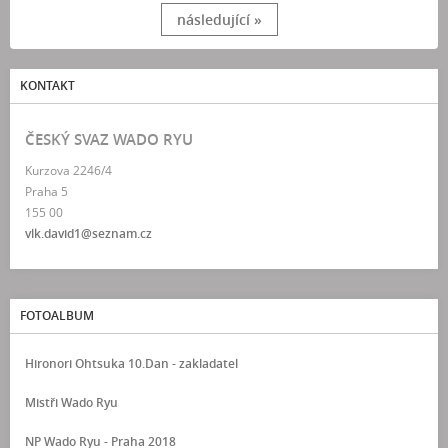
následující »
KONTAKT
ČESKÝ SVAZ WADO RYU
Kurzova 2246/4
Praha 5
155 00
vlk.david1@seznam.cz
FOTOALBUM
Hironori Ohtsuka 10.Dan - zakladatel
Mistři Wado Ryu
NP Wado Ryu - Praha 2018