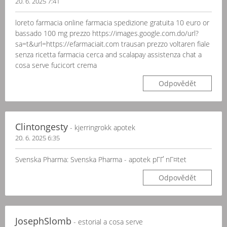
20. 6. 2025 7:41
loreto farmacia online farmacia spedizione gratuita 10 euro or
bassado 100 mg prezzo https://images.google.com.do/url?
sa=t&url=https://efarmaciait.com trausan prezzo voltaren fiale
senza ricetta farmacia cerca and scalapay assistenza chat a
cosa serve fucicort crema
Odpovědět
Clintongesty
- kjerringrokk apotek
20. 6. 2025 6:35
Svenska Pharma: Svenska Pharma - apotek pГҐ nГ¤tet
Odpovědět
JosephSlomb
- estorial a cosa serve