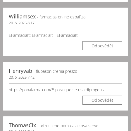
Williamsex
- farmacias online espaГ±a
20. 6. 2025 8:17
EFarmaciaIt: EFarmaciaIt - EFarmaciaIt
Odpovědět
Henryvab
- flubason crema prezzo
20. 6. 2025 7:42
https://papafarma.com/# para que se usa diprogenta
Odpovědět
ThomasCix
- artrosilene pomata a cosa serve