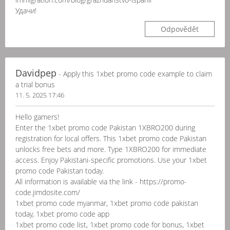
Удачи!
Odpovědět
Davidpep
- Apply this 1xbet promo code example to claim
a trial bonus
11. 5. 2025 17:46
Hello gamers!
Enter the 1xbet promo code Pakistan 1XBRO200 during
registration for local offers. This 1xbet promo code Pakistan
unlocks free bets and more. Type 1XBRO200 for immediate
access. Enjoy Pakistani-specific promotions. Use your 1xbet
promo code Pakistan today.
All information is available via the link - https://promo-
code.jimdosite.com/
1xbet promo code myanmar, 1xbet promo code pakistan
today, 1xbet promo code app
1xbet promo code list, 1xbet promo code for bonus, 1xbet