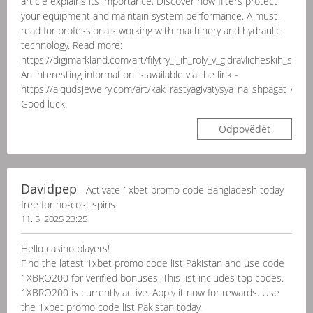
article explains its importance. Discover how filters protect
your equipment and maintain system performance. A must-
read for professionals working with machinery and hydraulic
technology. Read more:
https://digimarkland.com/art/filytry_i_ih_roly_v_gidravlicheskih_sist
An interesting information is available via the link -
https://alqudsjewelry.com/art/kak_rastyagivatysya_na_shpagat_v_d
Good luck!
Odpovědět
Davidpep
- Activate 1xbet promo code Bangladesh today
free for no-cost spins
11. 5. 2025 23:25
Hello casino players!
Find the latest 1xbet promo code list Pakistan and use code
1XBRO200 for verified bonuses. This list includes top codes.
1XBRO200 is currently active. Apply it now for rewards. Use
the 1xbet promo code list Pakistan today.