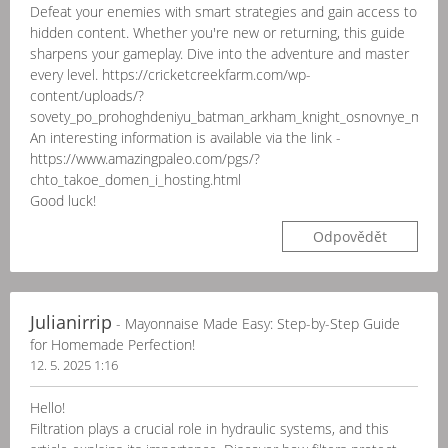
Defeat your enemies with smart strategies and gain access to
hidden content. Whether you're new or returning, this guide
sharpens your gameplay. Dive into the adventure and master
every level. https://cricketcreekfarm.com/wp-
content/uploads/?
sovety_po_prohoghdeniyu_batman_arkham_knight_osnovnye_missii
An interesting information is available via the link -
https://www.amazingpaleo.com/pgs/?
chto_takoe_domen_i_hosting.html
Good luck!
Odpovědět
Julianirrip
- Mayonnaise Made Easy: Step-by-Step Guide
for Homemade Perfection!
12. 5. 2025 1:16
Hello!
Filtration plays a crucial role in hydraulic systems, and this