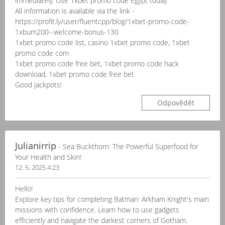
immediately. Use 1xbet promo code Egypt today.
All information is available via the link -
https://profit.ly/user/fluentcpp/blog/1xbet-promo-code-
1xbum200--welcome-bonus-130
1xbet promo code list, casino 1xbet promo code, 1xbet
promo code com
1xbet promo code free bet, 1xbet promo code hack
download, 1xbet promo code free bet
Good jackpots!
Odpovědět
Julianirrip
- Sea Buckthorn: The Powerful Superfood for
Your Health and Skin!
12. 5. 2025 4:23
Hello!
Explore key tips for completing Batman: Arkham Knight's main
missions with confidence. Learn how to use gadgets
efficiently and navigate the darkest corners of Gotham.