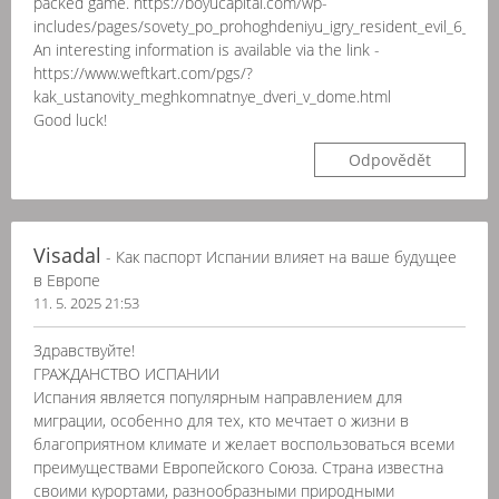
packed game. https://boyucapital.com/wp-
includes/pages/sovety_po_prohoghdeniyu_igry_resident_evil_6_kam
An interesting information is available via the link -
https://www.weftkart.com/pgs/?
kak_ustanovity_meghkomnatnye_dveri_v_dome.html
Good luck!
Odpovědět
Visadal
- Как паспорт Испании влияет на ваше будущее
в Европе
11. 5. 2025 21:53
Здравствуйте!
ГРАЖДАНСТВО ИСПАНИИ
Испания является популярным направлением для
миграции, особенно для тех, кто мечтает о жизни в
благоприятном климате и желает воспользоваться всеми
преимуществами Европейского Союза. Страна известна
своими курортами, разнообразными природными