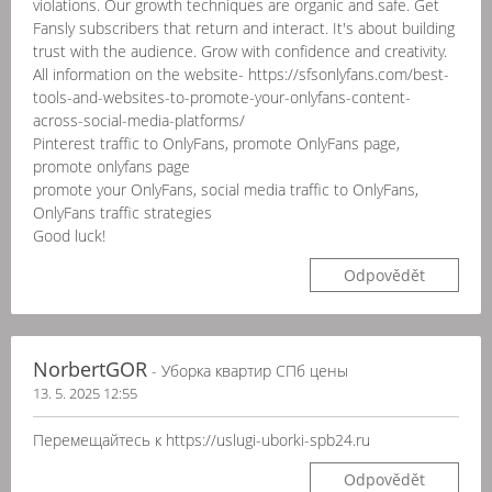
violations. Our growth techniques are organic and safe. Get
Fansly subscribers that return and interact. It's about building
trust with the audience. Grow with confidence and creativity.
All information on the website- https://sfsonlyfans.com/best-
tools-and-websites-to-promote-your-onlyfans-content-
across-social-media-platforms/
Pinterest traffic to OnlyFans, promote OnlyFans page,
promote onlyfans page
promote your OnlyFans, social media traffic to OnlyFans,
OnlyFans traffic strategies
Good luck!
Odpovědět
NorbertGOR
- Уборка квартир СПб цены
13. 5. 2025 12:55
Перемещайтесь к https://uslugi-uborki-spb24.ru
Odpovědět