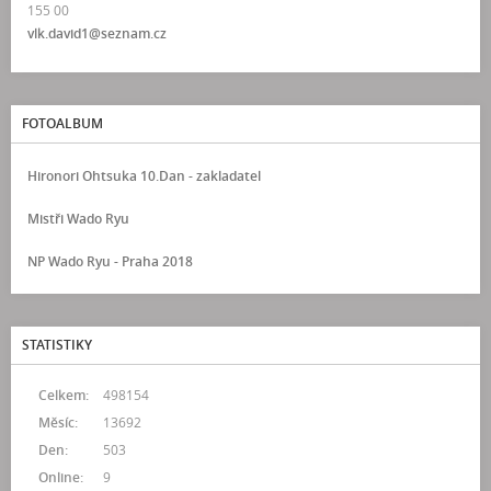
155 00
vlk.david1@seznam.cz
FOTOALBUM
Hironori Ohtsuka 10.Dan - zakladatel
Mistři Wado Ryu
NP Wado Ryu - Praha 2018
STATISTIKY
Celkem:
498154
Měsíc:
13692
Den:
503
Online:
9