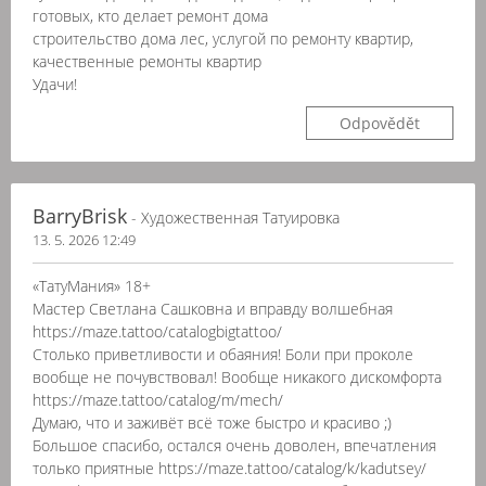
готовых, кто делает ремонт дома
строительство дома лес, услугой по ремонту квартир,
качественные ремонты квартир
Удачи!
Odpovědět
BarryBrisk
- Художественная Татуировка
13. 5. 2026 12:49
«ТатуМания» 18+
Мастер Светлана Сашковна и вправду волшебная
https://maze.tattoo/catalogbigtattoo/
Столько приветливости и обаяния! Боли при проколе
вообще не почувствовал! Вообще никакого дискомфорта
https://maze.tattoo/catalog/m/mech/
Думаю, что и заживёт всё тоже быстро и красиво ;)
Большое спасибо, остался очень доволен, впечатления
только приятные https://maze.tattoo/catalog/k/kadutsey/