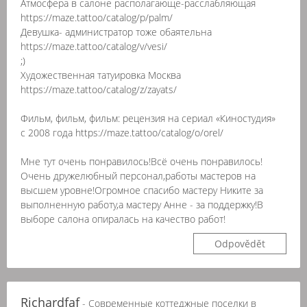
Атмосфера в салоне располагающе-расслабляющая
https://maze.tattoo/catalog/p/palm/
Девушка- администратор тоже обаятельна
https://maze.tattoo/catalog/v/vesi/
;)
Художественная татуировка Москва
https://maze.tattoo/catalog/z/zayats/
Фильм, фильм, фильм: рецензия на сериал «Киностудия»
с 2008 года https://maze.tattoo/catalog/o/orel/
Мне тут очень понравилось!Всё очень понравилось!
Очень дружелюбный персонал,работы мастеров на
высшем уровне!Огромное спасибо мастеру Никите за
выполненную работу,а мастеру Анне - за поддержку!В
выборе салона опиралась на качество работ!
Odpovědět
Richardfaf
- Современные коттеджные поселки в