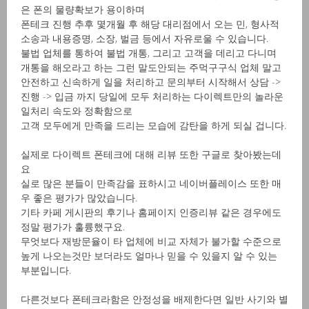
은 폰의 물량확보가 용이하며
폰테크 진행 추후 몇개월 후 해당 대리점에서 오는 민, 형사적
소송과 내용증명, 소장, 벌금 등에서 자유로울 수 있습니다.
불법 업체를 통하여 불법 개통, 그리고 고객을 데리고 다니며
개통을 해오라고 하는 그런 말도안되는 주먹구구식 업체 말고
안전하고 신속하게 일을 처리하고 문의부터 시작해서 상담 ->
진행 -> 입금 까지 당일에 모두 처리하는 다이렉트만의 놀라운
일처리 속도와 정확함으로
고객 모두에게 만족을 드리는 모습에 감탄을 하게 되실 겁니다.
실제로 다이렉트 폰테크에 대해 리뷰 또한 구글로 찾아봤는데
요
실로 많은 분들이 만족감을 표하시고 네이버플레이스 또한 매
우 좋은 평가가 많았습니다.
기타 카페 게시판의 후기나 홈페이지 인증리뷰 같은 경우에도
정말 평가가 훌륭했구요.
무엇보다 재방문율이 타 업체에 비교 자체가 불가할 수준으로
높게 나오는것만 보더라도 얼마나 믿을 수 있을지 알 수 있는
부분입니다.
다른것보다 폰테크라함은 안정성을 배제한다면 일반 사기와 별