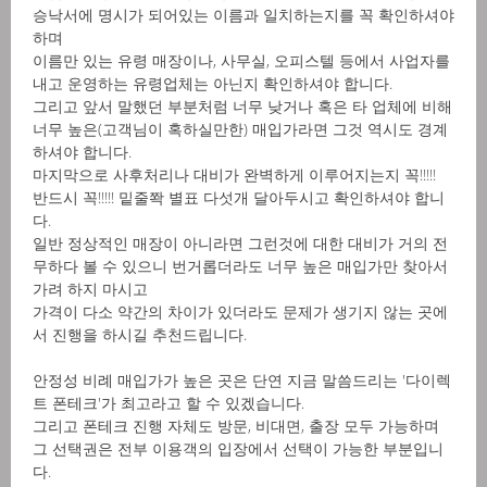
승낙서에 명시가 되어있는 이름과 일치하는지를 꼭 확인하셔야
하며
이름만 있는 유령 매장이나, 사무실, 오피스텔 등에서 사업자를
내고 운영하는 유령업체는 아닌지 확인하셔야 합니다.
그리고 앞서 말했던 부분처럼 너무 낮거나 혹은 타 업체에 비해
너무 높은(고객님이 혹하실만한) 매입가라면 그것 역시도 경계
하셔야 합니다.
마지막으로 사후처리나 대비가 완벽하게 이루어지는지 꼭!!!!!
반드시 꼭!!!!! 밑줄쫙 별표 다섯개 달아두시고 확인하셔야 합니
다.
일반 정상적인 매장이 아니라면 그런것에 대한 대비가 거의 전
무하다 볼 수 있으니 번거롭더라도 너무 높은 매입가만 찾아서
가려 하지 마시고
가격이 다소 약간의 차이가 있더라도 문제가 생기지 않는 곳에
서 진행을 하시길 추천드립니다.
안정성 비례 매입가가 높은 곳은 단연 지금 말씀드리는 '다이렉
트 폰테크'가 최고라고 할 수 있겠습니다.
그리고 폰테크 진행 자체도 방문, 비대면, 출장 모두 가능하며
그 선택권은 전부 이용객의 입장에서 선택이 가능한 부분입니
다.