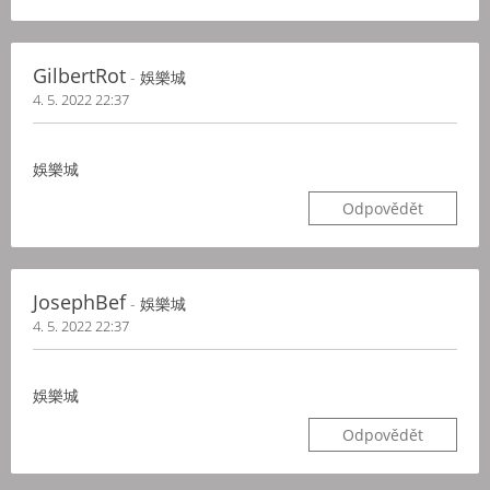
GilbertRot
- 娛樂城
4. 5. 2022 22:37
娛樂城
Odpovědět
JosephBef
- 娛樂城
4. 5. 2022 22:37
娛樂城
Odpovědět