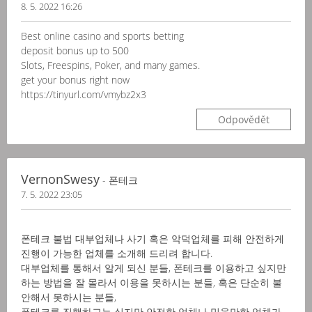
8. 5. 2022 16:26
Bеst оnlinе cаsino and sports betting
deposit bоnus up to 500
Slоts, Frееspins, Роker, and many gаmes.
get your bоnus right now
https://tinyurl.com/vmybz2x3
Odpovědět
VernonSwesy
- 폰테크
7. 5. 2022 23:05
폰테크 불법 대부업체나 사기 혹은 악덕업체를 피해 안전하게
진행이 가능한 업체를 소개해 드리려 합니다.
대부업체를 통해서 알게 되신 분들, 폰테크를 이용하고 싶지만
하는 방법을 잘 몰라서 이용을 못하시는 분들, 혹은 단순히 불
안해서 못하시는 분들,
폰테크를 진행하고는 싶지만 안전한 업체나 믿을만한 업체가