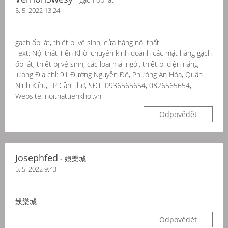
5. 5. 2022 13:24
gạch ốp lát, thiết bị vệ sinh, cửa hàng nội thất
Text: Nội thất Tiến Khôi chuyên kinh doanh các mặt hàng gạch
ốp lát, thiết bị vệ sinh, các loại mái ngói, thiết bị điện năng
lượng Địa chỉ: 91 Đường Nguyễn Đệ, Phường An Hòa, Quận
Ninh Kiều, TP Cần Thơ, SĐT: 0936565654, 0826565654,
Website: noithattienkhoi.vn
Odpovědět
Josephfed
- 娛樂城
5. 5. 2022 9:43
娛樂城
Odpovědět