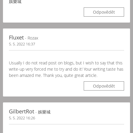
娛樂城
Odpovědět
Fluxet
- Rozax
5. 5. 2022 16:37
Usually I do not read post on blogs, but I wish to say that this
write-up very forced me to try and do it! Your writing taste has
been amazed me. Thank you, quite great article.
Odpovědět
GilbertRot
- 娛樂城
5. 5. 2022 16:26