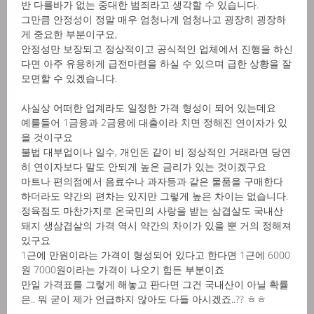
반 다를바가 없는 중대한 범죄라고 생각할 수 있습니다.
그만큼 안정성이 정말 매우 엄청나게 엄청나고 굉장히 굉장하
게 중요한 부분이구요,
안정성만 보장되고 정상적이고 공식적인 업체에서 진행을 하신
다면 아주 유용하게 급전마련을 하실 수 있으며 급한 상황을 잘
모면할 수 있겠습니다.
사실상 어떠한 업계라도 일정한 가격 형성이 되어 있는데요
예를들어 1금융과 2금융에 대출이라 치면 정해진 연이자가 있
을 것이구요
불법 대부업이나 일수, 개인돈 같이 비 정상적인 거래라면 당연
히 연이자보다 말도 안되게 높은 금리가 있는 것이겠구요
마트나 편의점에서 음료수나 과자등과 같은 물품을 구매한다
하더라도 약간의 편차는 있지만 그렇게 높은 차이는 없습니다.
정육점도 마찬가지로 온국민의 사랑을 받는 삼겹살도 국내산
돼지 생삼겹살의 가격 역시 약간의 차이가 있을 뿐 거의 정해져
있구요
1근에 만원이라는 가격이 형성되어 있다고 한다면 1근에 6000
원 7000원이라는 가격이 나오기 힘든 부분이죠
만일 가격표를 그렇게 해놓고 판다면 그건 국내산이 아닐 확률
은.. 뭐 굳이 제가 언급하지 않아도 다들 아시겠죠..?? ㅎㅎ