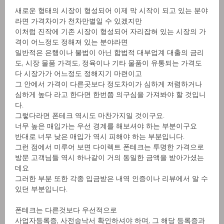
새로운 형태의 시장이 형성되어 이제 막 시작이 되고 있는 분야
라면 가격차이가 천차만별일 수 있겠지만
이처럼 진작에 기존 시장이 형성되어 자리잡혀 있는 시장의 가
격이 어느정도 정해져 있는 분야라면
일반적은 은행이나 불법이 아닌 합법적 대부업계 대출의 금리
도, 시장 물품 가격도, 정육이나 기타 물품이 유통되는 가격도
다 시장가가 어느정도 정해지기 마련이고
그 안에서 가격이 다른곳보다 정도차이가 심하게 저렴하거나
심하게 높다 라고 한다면 한번쯤 의구심을 가져봐야 할 것입니
다.
그렇다라면 폰테크 역시도 마찬가지일 것이구요.
너무 높은 매입가는 우선 경계를 해보셔야 하는 부분이구요
반대로 너무 낮은 매입가 역시 피해야 하는 부분입니다.
그런 점에서 미루어 보면 다이렉트 폰테크는 투명한 가격으로
방문 고객님들 역시 하나같이 거의 동일한 금액을 받아가셨는
데요
그러한 부분 또한 각종 입금받은 내역 인증이나 리뷰에서 알 수
있던 부분입니다.
폰테크는 다른것보다 우선적으로
사업자등록증, 사전승낙서 확인하셔야 하며, 그 해당 등록증과