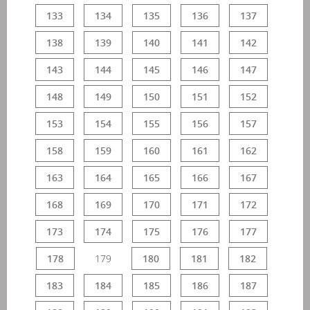
133
134
135
136
137
138
139
140
141
142
143
144
145
146
147
148
149
150
151
152
153
154
155
156
157
158
159
160
161
162
163
164
165
166
167
168
169
170
171
172
173
174
175
176
177
178
179
180
181
182
183
184
185
186
187