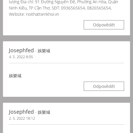
lượng Địa chỉ: 91 Đường Nguyễn Đệ, Phường An Hòa, Quận
Ninh Kiều, TP Cần Thơ, SĐT: 0936565654, 0826565654,
Website: noithattienkhoi.vn
Odpovědět
Josephfed
- 娛樂城
4. 5. 2022 8:05
娛樂城
Odpovědět
Josephfed
- 娛樂城
2. 5. 2022 18:12