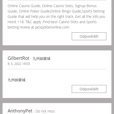
Online Casino Guide, Online Casino Slots, Signup Bonus
Guide, Online Poker Guide,Online Bingo Guide,Sports betting
Guide that will help you on the right track. Get all the info you
need. +18. T&C apply ,Find best Casino Slots and Sports
betting review at jackpotbetonline.com
Odpovědět
GilbertRot
- 九州娛樂城
8. 5. 2022 18:03
九州娛樂城
Odpovědět
AnthonyPet
- Do not miss