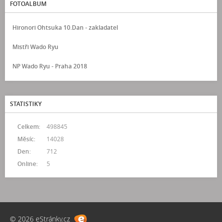
FOTOALBUM
Hironori Ohtsuka 10.Dan - zakladatel
Mistři Wado Ryu
NP Wado Ryu - Praha 2018
STATISTIKY
Celkem:
498845
Měsíc:
14028
Den:
712
Online:
5
© 2026 eStránky.cz