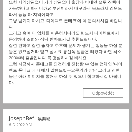
또한 지역상관없이 거리 상관없이 출장과 비대면 모두 진행이
가능하다고 하시니까요 부산이라서 대구라서 목포라서 강원도
라서 등등 타 지역이라고
그냥 넘기지 마시고 '다이렉트 폰테크'에 꼭 문의하시길 바랍니
다.
그리고 혹여 타 업체를 이용하시더라도 반드시 다이렉트에서
문의하여 조회와 상담 받아보시길 추천드립니다.
잠깐 편하고 잠깐 좋자고 추후에 문제가 생기는 행동을 하실 분
들은 없으실거라 믿고 싶네요 통신쪽 벌금은 터졌다 하면 최소
200부터 출발입니다 꼭 명심하시길 바래요
그럼 지금까지 폰테크를 안전하게 진행할 수 있는 업체인 '다이
렉트 폰테크'에 대해서 말씀드렸구요문의와 상담 그리고 진행
등은 아래 이미지를 통해서 하실 수 있으니 참고하시길 바랍니
다.
Odpovědět
JosephBef
- 娛樂城
6. 5. 2022 9:51