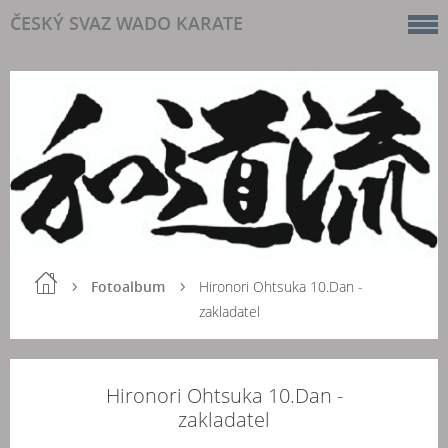
ČESKÝ SVAZ WADO KARATE
Fotoalbum
Hironori Ohtsuka 10.Dan -
zakladatel
Hironori Ohtsuka 10.Dan -
zakladatel