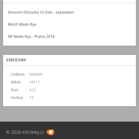
Hironori Ohtsuka 10.Dan - zakladatel
Mistři Wado Ryu
NP Wado Ryu - Praha 2018
STATISTIKY
Celkem:
500049
Měsíc:
14111
Den:
412
Online:
13
© 2026 eStránky.cz