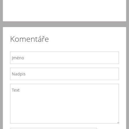
Komentáře