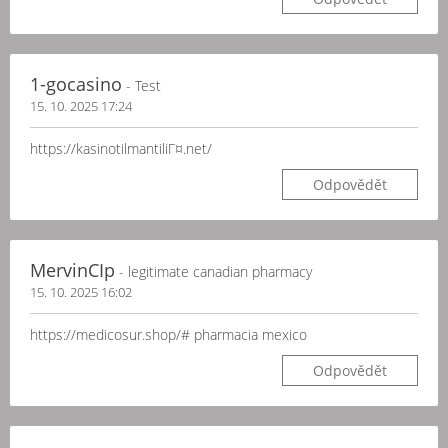
1-gocasino
- Test
15. 10. 2025 17:24
https://kasinotilmantiliГ¤.net/
Odpovědět
MervinCIp
- legitimate canadian pharmacy
15. 10. 2025 16:02
https://medicosur.shop/# pharmacia mexico
Odpovědět