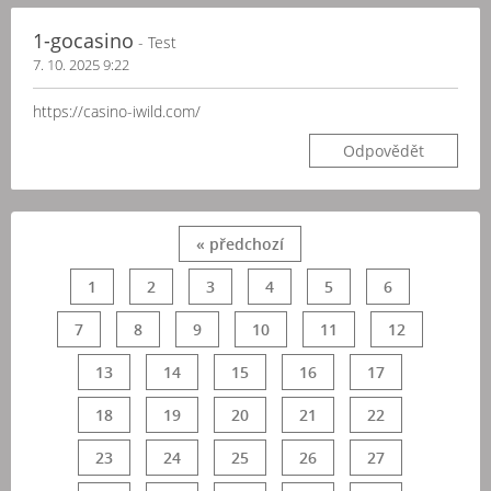
1-gocasino
- Test
7. 10. 2025 9:22
https://casino-iwild.com/
Odpovědět
« předchozí
1
2
3
4
5
6
7
8
9
10
11
12
13
14
15
16
17
18
19
20
21
22
23
24
25
26
27