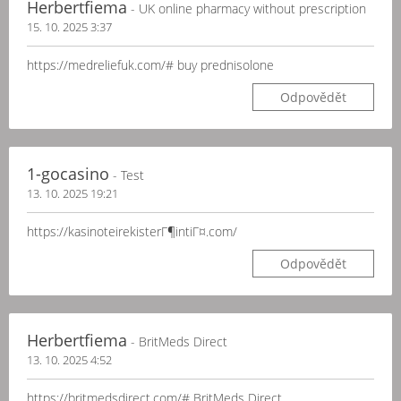
Herbertfiema
- UK online pharmacy without prescription
15. 10. 2025 3:37
https://medreliefuk.com/# buy prednisolone
Odpovědět
1-gocasino
- Test
13. 10. 2025 19:21
https://kasinoteirekisterГ¶intiГ¤.com/
Odpovědět
Herbertfiema
- BritMeds Direct
13. 10. 2025 4:52
https://britmedsdirect.com/# BritMeds Direct