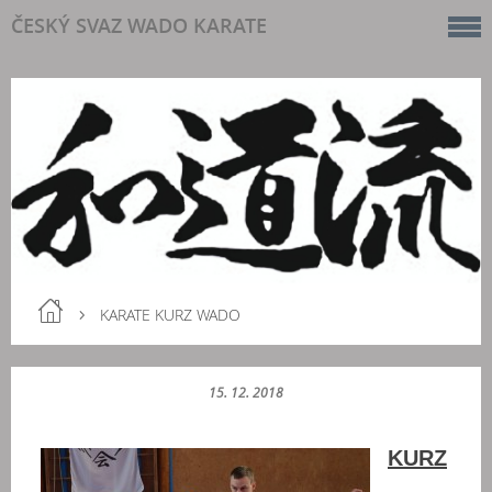
ČESKÝ SVAZ WADO KARATE
KARATE KURZ WADO
15. 12. 2018
KURZ