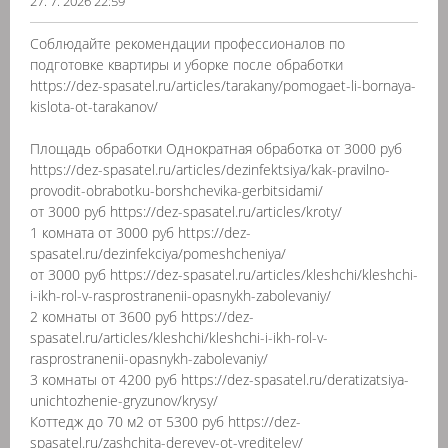
27. 7. 2026 22:59
Соблюдайте рекомендации профессионалов по
подготовке квартиры и уборке после обработки
https://dez-spasatel.ru/articles/tarakany/pomogaet-li-bornaya-
kislota-ot-tarakanov/
Площадь обработки Однократная обработка от 3000 руб
https://dez-spasatel.ru/articles/dezinfektsiya/kak-pravilno-
provodit-obrabotku-borshchevika-gerbitsidami/
от 3000 руб https://dez-spasatel.ru/articles/kroty/
1 комната от 3000 руб https://dez-
spasatel.ru/dezinfekciya/pomeshcheniya/
от 3000 руб https://dez-spasatel.ru/articles/kleshchi/kleshchi-
i-ikh-rol-v-rasprostranenii-opasnykh-zabolevaniy/
2 комнаты от 3600 руб https://dez-
spasatel.ru/articles/kleshchi/kleshchi-i-ikh-rol-v-
rasprostranenii-opasnykh-zabolevaniy/
3 комнаты от 4200 руб https://dez-spasatel.ru/deratizatsiya-
unichtozhenie-gryzunov/krysy/
Коттедж до 70 м2 от 5300 руб https://dez-
spasatel.ru/zashchita-derevev-ot-vrediteley/