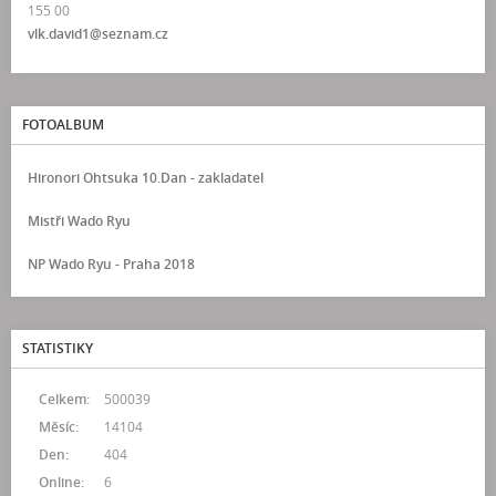
155 00
vlk.david1@seznam.cz
FOTOALBUM
Hironori Ohtsuka 10.Dan - zakladatel
Mistři Wado Ryu
NP Wado Ryu - Praha 2018
STATISTIKY
Celkem:
500039
Měsíc:
14104
Den:
404
Online:
6