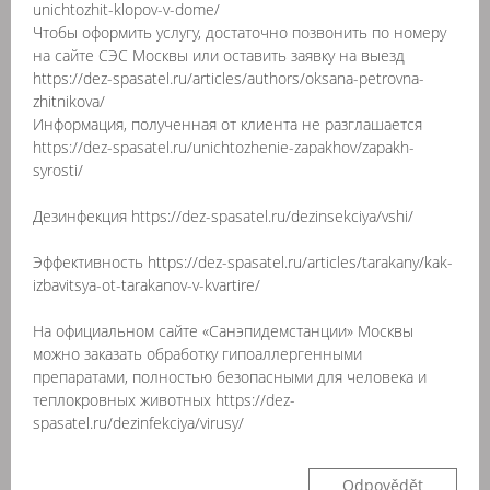
unichtozhit-klopov-v-dome/
Чтобы оформить услугу, достаточно позвонить по номеру
на сайте СЭС Москвы или оставить заявку на выезд
https://dez-spasatel.ru/articles/authors/oksana-petrovna-
zhitnikova/
Информация, полученная от клиента не разглашается
https://dez-spasatel.ru/unichtozhenie-zapakhov/zapakh-
syrosti/
Дезинфекция https://dez-spasatel.ru/dezinsekciya/vshi/
Эффективность https://dez-spasatel.ru/articles/tarakany/kak-
izbavitsya-ot-tarakanov-v-kvartire/
На официальном сайте «Санэпидемстанции» Москвы
можно заказать обработку гипоаллергенными
препаратами, полностью безопасными для человека и
теплокровных животных https://dez-
spasatel.ru/dezinfekciya/virusy/
Odpovědět