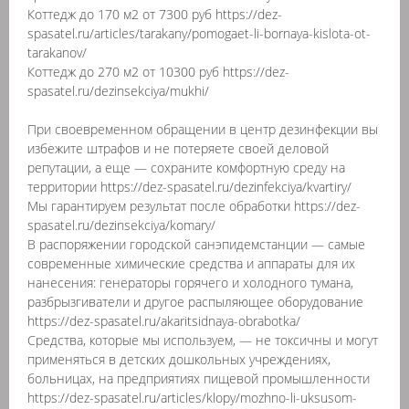
Коттедж до 170 м2 от 7300 руб https://dez-
spasatel.ru/articles/tarakany/pomogaet-li-bornaya-kislota-ot-
tarakanov/
Коттедж до 270 м2 от 10300 руб https://dez-
spasatel.ru/dezinsekciya/mukhi/
При своевременном обращении в центр дезинфекции вы
избежите штрафов и не потеряете своей деловой
репутации, а еще — сохраните комфортную среду на
территории https://dez-spasatel.ru/dezinfekciya/kvartiry/
Мы гарантируем результат после обработки https://dez-
spasatel.ru/dezinsekciya/komary/
В распоряжении городской санэпидемстанции — самые
современные химические средства и аппараты для их
нанесения: генераторы горячего и холодного тумана,
разбрызгиватели и другое распыляющее оборудование
https://dez-spasatel.ru/akaritsidnaya-obrabotka/
Средства, которые мы используем, — не токсичны и могут
применяться в детских дошкольных учреждениях,
больницах, на предприятиях пищевой промышленности
https://dez-spasatel.ru/articles/klopy/mozhno-li-uksusom-