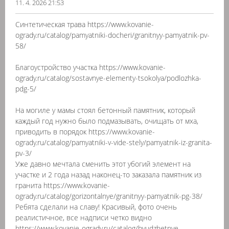
11. 4. 2026 21:53
Синтетическая трава https://www.kovanie-
ogrady.ru/catalog/pamyatniki-docheri/granitnyy-pamyatnik-pv-
58/
Благоустройство участка https://www.kovanie-
ogrady.ru/catalog/sostavnye-elementy-tsokolya/podlozhka-
pdg-5/
На могиле у мамы стоял бетонный памятник, который
каждый год нужно было подмазывать, очищать от мха,
приводить в порядок https://www.kovanie-
ogrady.ru/catalog/pamyatniki-v-vide-stely/pamyatnik-iz-granita-
pv-3/
Уже давно мечтала сменить этот убогий элемент на
участке и 2 года назад наконец-то заказала памятник из
гранита https://www.kovanie-
ogrady.ru/catalog/gorizontalnye/granitnyy-pamyatnik-pg-38/
Ребята сделали на славу! Красивый, фото очень
реалистичное, все надписи четко видно
https://www.kovanie-ogrady.ru/catalog/byudzhetnye-