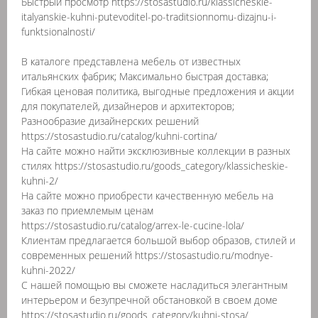
Быстрый просмотр https://stosastudio.ru/klassicheskie-
italyanskie-kuhni-putevoditel-po-traditsionnomu-dizajnu-i-
funktsionalnosti/
В каталоге представлена мебель от известных
итальянских фабрик; Максимально быстрая доставка;
Гибкая ценовая политика, выгодные предложения и акции
для покупателей, дизайнеров и архитекторов;
Разнообразие дизайнерских решений
https://stosastudio.ru/catalog/kuhni-cortina/
На сайте можно найти эксклюзивные коллекции в разных
стилях https://stosastudio.ru/goods_category/klassicheskie-
kuhni-2/
На сайте можно приобрести качественную мебель на
заказ по приемлемым ценам
https://stosastudio.ru/catalog/arrex-le-cucine-lola/
Клиентам предлагается большой выбор образов, стилей и
современных решений https://stosastudio.ru/modnye-
kuhni-2022/
С нашей помощью вы сможете насладиться элегантным
интерьером и безупречной обстановкой в своем доме
https://stosastudio.ru/goods_category/kuhni-stosa/