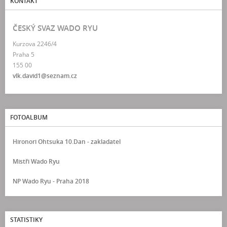
KONTAKT
ČESKÝ SVAZ WADO RYU
Kurzova 2246/4
Praha 5
155 00
vlk.david1@seznam.cz
FOTOALBUM
Hironori Ohtsuka 10.Dan - zakladatel
Mistři Wado Ryu
NP Wado Ryu - Praha 2018
STATISTIKY