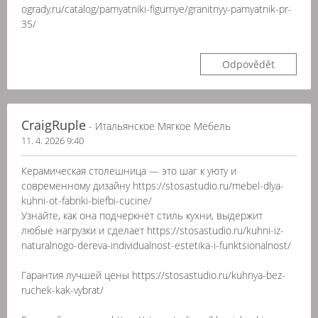
ogrady.ru/catalog/pamyatniki-figurnye/granitnyy-pamyatnik-pr-
35/
Odpovědět
CraigRuple
- Итальянское Мягкое Мебель
11. 4. 2026 9:40
Керамическая столешница — это шаг к уюту и
современному дизайну https://stosastudio.ru/mebel-dlya-
kuhni-ot-fabriki-biefbi-cucine/
Узнайте, как она подчеркнёт стиль кухни, выдержит
любые нагрузки и сделает https://stosastudio.ru/kuhni-iz-
naturalnogo-dereva-individualnost-estetika-i-funktsionalnost/
Гарантия лучшей цены https://stosastudio.ru/kuhnya-bez-
ruchek-kak-vybrat/