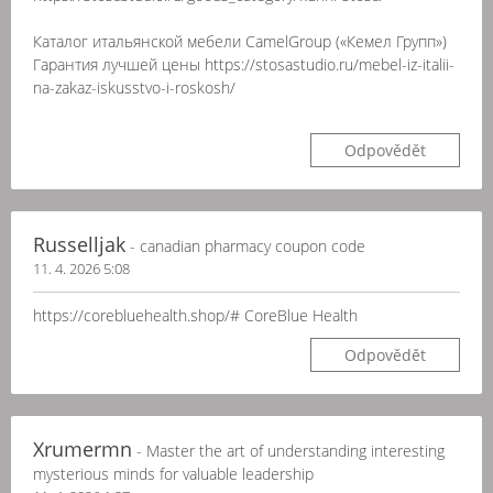
Каталог итальянской мебели CamelGroup («Кемел Групп»)
Гарантия лучшей цены https://stosastudio.ru/mebel-iz-italii-
na-zakaz-iskusstvo-i-roskosh/
Odpovědět
Russelljak
- canadian pharmacy coupon code
11. 4. 2026 5:08
https://corebluehealth.shop/# CoreBlue Health
Odpovědět
Xrumermn
- Master the art of understanding interesting
mysterious minds for valuable leadership