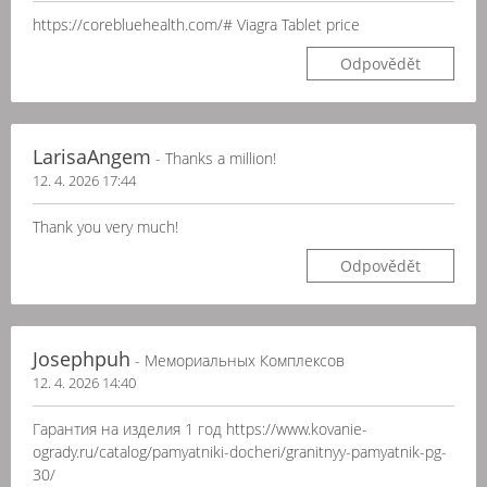
https://corebluehealth.com/# Viagra Tablet price
Odpovědět
LarisaAngem
- Thanks a million!
12. 4. 2026 17:44
Thank you very much!
Odpovědět
Josephpuh
- Мемориальных Комплексов
12. 4. 2026 14:40
Гарантия на изделия 1 год https://www.kovanie-
ogrady.ru/catalog/pamyatniki-docheri/granitnyy-pamyatnik-pg-
30/