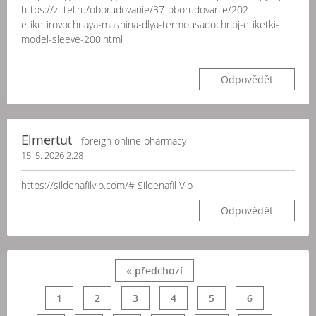
https://zittel.ru/oborudovanie/37-oborudovanie/202-
etiketirovochnaya-mashina-dlya-termousadochnoj-etiketki-
model-sleeve-200.html
Odpovědět
Elmertut
- foreign online pharmacy
15. 5. 2026 2:28
https://sildenafilvip.com/# Sildenafil Vip
Odpovědět
« předchozí
1
2
3
4
5
6