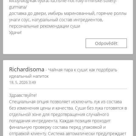
kill.by/blog/kak-vybrat-luchshie-hot-rolly-v-minske-sovety-
gurmana/
доставка до двери, имбирь маринованный, горячие роллы
унаги соус, натуральный состав ингредиентов,
персональные рекомендации суши
Удачи!
Odpovědět
Richardisoma
- Чайная пара к суши: как подобрать
идеальный напиток
18. 5. 2026 3:49
Здравствуйте!
Специальная опция позволяет исключить лук из состава
без изменения цены и качества. Суши без лука готовятся в
отдельной зоне для предотвращения случайного
попадания ингредиента. Каждая позиция проходит
финальную проверку состава перед упаковкой и
отправкой клиенту. Система автоматически предупреждает