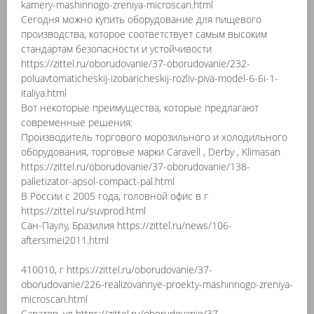
kamery-mashinnogo-zreniya-microscan.html
Сегодня можно купить оборудование для пищевого
производства, которое соответствует самым высоким
стандартам безопасности и устойчивости
https://zittel.ru/oborudovanie/37-oborudovanie/232-
poluavtomaticheskij-izobaricheskij-rozliv-piva-model-6-6i-1-
italiya.html
Вот некоторые преимущества, которые предлагают
современные решения:
Производитель торгового морозильного и холодильного
оборудования, торговые марки Caravell , Derby , Klimasan
https://zittel.ru/oborudovanie/37-oborudovanie/138-
palletizator-apsol-compact-pal.html
В России с 2005 года, головной офис в г
https://zittel.ru/suvprod.html
Сан-Паулу, Бразилия https://zittel.ru/news/106-
aftersimei2011.html
410010, г https://zittel.ru/oborudovanie/37-
oborudovanie/226-realizovannye-proekty-mashinnogo-zreniya-
microscan.html
Саратов, ул https://zittel.ru/oborudovanie/37-