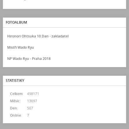
FOTOALBUM
Hironori Ohtsuka 10.Dan - zakladatel
Mistři Wado Ryu
NP Wado Ryu - Praha 2018
STATISTIKY
Celkem:
498171
Měsíc:
13697
Den:
507
Online:
7