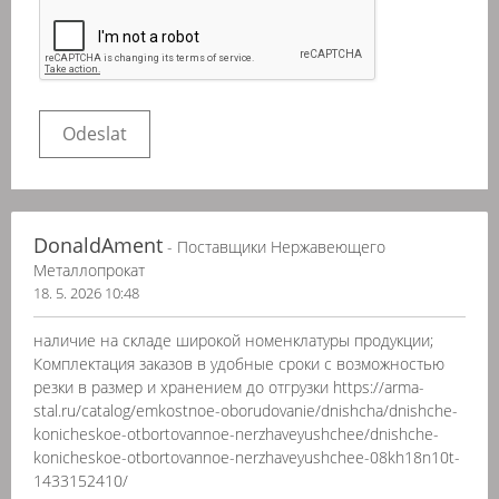
DonaldAment
- Поставщики Нержавеющего
Металлопрокат
18. 5. 2026 10:48
наличие на складе широкой номенклатуры продукции;
Комплектация заказов в удобные сроки с возможностью
резки в размер и хранением до отгрузки https://arma-
stal.ru/catalog/emkostnoe-oborudovanie/dnishcha/dnishche-
konicheskoe-otbortovannoe-nerzhaveyushchee/dnishche-
konicheskoe-otbortovannoe-nerzhaveyushchee-08kh18n10t-
1433152410/