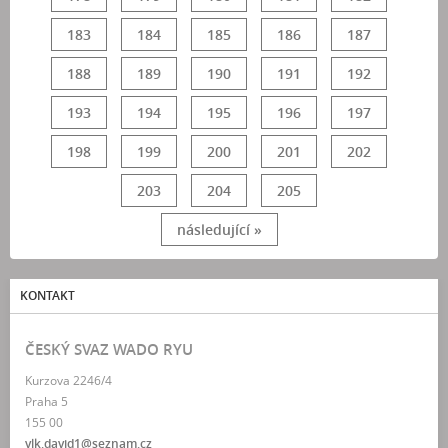
183
184
185
186
187
188
189
190
191
192
193
194
195
196
197
198
199
200
201
202
203
204
205
následující »
KONTAKT
ČESKÝ SVAZ WADO RYU
Kurzova 2246/4
Praha 5
155 00
vlk.david1@seznam.cz