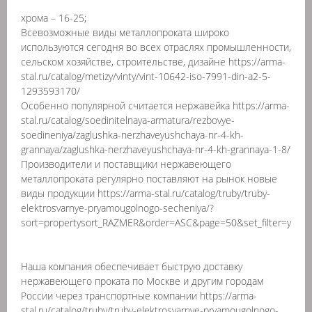
хрома – 16-25;
Всевозможные виды металлопроката широко
используются сегодня во всех отраслях промышленности,
сельском хозяйстве, строительстве, дизайне https://arma-
stal.ru/catalog/metizy/vinty/vint-10642-iso-7991-din-a2-5-
1293593170/
Особенно популярной считается нержавейка https://arma-
stal.ru/catalog/soedinitelnaya-armatura/rezbovye-
soedineniya/zaglushka-nerzhaveyushchaya-nr-4-kh-
grannaya/zaglushka-nerzhaveyushchaya-nr-4-kh-grannaya-1-8/
Производители и поставщики нержавеющего
металлопроката регулярно поставляют на рынок новые
виды продукции https://arma-stal.ru/catalog/truby/truby-
elektrosvarnye-pryamougolnogo-secheniya/?
sort=propertysort_RAZMER&order=ASC&page=50&set_filter=y
Наша компания обеспечивает быструю доставку
нержавеющего проката по Москве и другим городам
России через транспортные компании https://arma-
stal.ru/catalog/truby/truby-elektrosvarnye-pryamougolnogo-