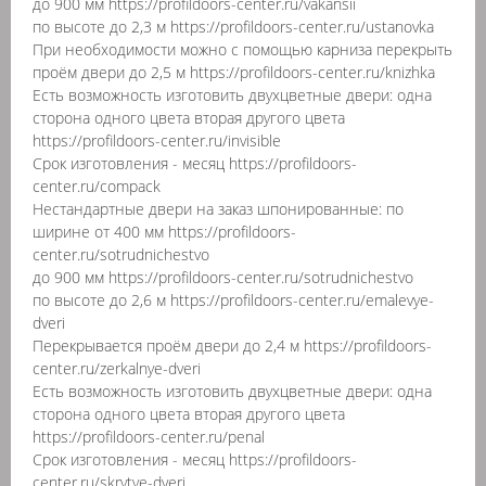
до 900 мм https://profildoors-center.ru/vakansii
по высоте до 2,3 м https://profildoors-center.ru/ustanovka
При необходимости можно с помощью карниза перекрыть
проём двери до 2,5 м https://profildoors-center.ru/knizhka
Есть возможность изготовить двухцветные двери: одна
сторона одного цвета вторая другого цвета
https://profildoors-center.ru/invisible
Срок изготовления - месяц https://profildoors-
center.ru/compack
Нестандартные двери на заказ шпонированные: по
ширине от 400 мм https://profildoors-
center.ru/sotrudnichestvo
до 900 мм https://profildoors-center.ru/sotrudnichestvo
по высоте до 2,6 м https://profildoors-center.ru/emalevye-
dveri
Перекрывается проём двери до 2,4 м https://profildoors-
center.ru/zerkalnye-dveri
Есть возможность изготовить двухцветные двери: одна
сторона одного цвета вторая другого цвета
https://profildoors-center.ru/penal
Срок изготовления - месяц https://profildoors-
center.ru/skrytye-dveri