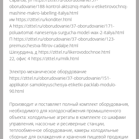
oborudovanie/188-kontrol-aktsiznoj-marki-v-etiketirovochnoj-
mashine-makro-labelling-italiya.html
им https://zittel.ru/konditer.html
А https://zittel.ru/oborudovanie/37-oborudovanie/171-
poluavtomat-naneseniya-surgucha-model-wax-2-italiya.html
П https://zittel.ru/oborudovanie/37-oborudovanie/123-
preimuschestva-filtrov-cadalpe.html
Шехурдина, д https://zittel.ru/likerovodochnoe.html
22, офис 4 https://zittel.ru/milk.html
Электро-механическое оборудование
https://zittel.ru/oborudovanie/37-oborudovanie/151-
applikator-samokleyuscheisya-etiketki-packlab-modulo-
90.html
Производит и поставляет полный комплект оборудования,
необходимого для холодоснабжения промышленного
объекта: холодильные агрегаты в комплекте со шкафами
управления, насосные и ресиверные станции,
теплообменное оборудование, камеры холодильные
сборные для охлаждения и хранения пищевой продукции