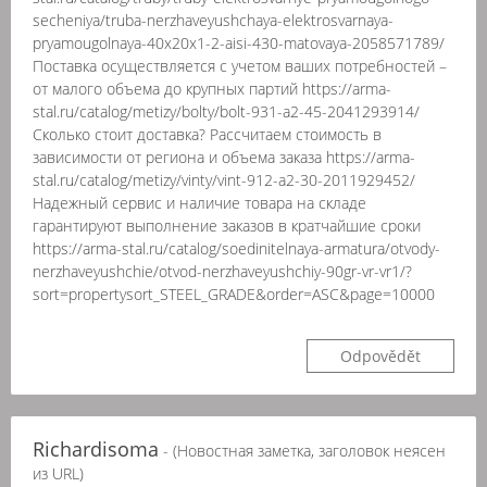
secheniya/truba-nerzhaveyushchaya-elektrosvarnaya-
pryamougolnaya-40x20x1-2-aisi-430-matovaya-2058571789/
Поставка осуществляется с учетом ваших потребностей –
от малого объема до крупных партий https://arma-
stal.ru/catalog/metizy/bolty/bolt-931-a2-45-2041293914/
Сколько стоит доставка? Рассчитаем стоимость в
зависимости от региона и объема заказа https://arma-
stal.ru/catalog/metizy/vinty/vint-912-a2-30-2011929452/
Надежный сервис и наличие товара на складе
гарантируют выполнение заказов в кратчайшие сроки
https://arma-stal.ru/catalog/soedinitelnaya-armatura/otvody-
nerzhaveyushchie/otvod-nerzhaveyushchiy-90gr-vr-vr1/?
sort=propertysort_STEEL_GRADE&order=ASC&page=10000
Odpovědět
Richardisoma
- (Новостная заметка, заголовок неясен
из URL)