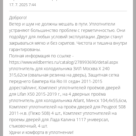
17. 7. 2025 7:44
Доброго!
Ветер и шум не должны мешать в пути. Уплотнители
устраняют большинство проблем с герметичностью. Они
подойдут для любых условий эксплуатации. Двери станут
закрываться мягко и без скрипов. Чистота и тишина внутри
гарантированы.
Полная информация по ссылке -
https://www.wildberries.ru/catalog/278993690/detail.aspx
уплотнитель для холодильника ЗИЛ Москва Х 240
315,62см (овальная резинка на дверь), Защитная сетка
переднего бампера Kia Rio III седан 2011-2015
дорестайлинг, Комплект уплотнителей проёмов дверей
для Lifan X50 2015-2019 г., на 4 дверных проёма
уплотнитель для холодильника Atlant, Минск 104,4x55,6см,
Комплект уплотнителей на проём дверей для Peugeot 508
2011-н.в. (Пежо 508) 4 шт., Комплект уплотнителей на
проемы дверей для Лада Калина 1117 универсал,
стыковочный, 4 шт.
Удачи и комфорта в уплотнении!