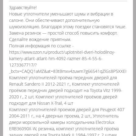
Здравствуйте!
Новые уплотнители уменьшают шумы и вибрации в
салоне. Они обеспечивают дополнительную
шумоизоляцию. Благодаря этому поездки становятся тише.
Замена резинок — простой способ повысить комфорт.
Сделайте вождение приятным.
Полная информация по ссылке -
https://www.ozon.ru/product/uplotnitel-dveri-holodilnoy-
kamery-atlant-atlant-hm-4092-razmer-85-4-55-6-
1273367717/?
_bctx=CAQQ1aMZ&at=83tBmxv4zuwm7g66S41qZlGs8P5XXEI9zGjl
Комплект уплотнителей проёма передних дверей для
Renault Sandero II 2012-2021 г., Комплект уплотнителей
проёмов передних дверей подходит на Toyota Vitz 1999-
2020 г., 2 шт, Комплект уплотнителей проёмов дверей
подходит для Nissan X-Trail, 4 шт
Комплект уплотнителей проемов дверей для Peugeot 407
2004-2011 г., на 4 дверных проема, 2 шт., Уплотнитель
двери морозильной камеры холодильника Electrolux
ERB36090X-W, резинка, комплект уплотнителей проёма
задних дверей для Toyota Mark II 1984-1997 г. 2 штуки