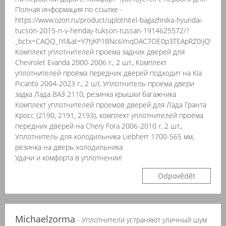
Полная информация по ссылке -
https://www.ozon.ru/product/uplotnitel-bagazhnika-hyundai-
tucson-2015-n-v-henday-tukson-tussan-1914625572/?
_bctx=CAQQ_IYI&at=Y7tjKP1BNc6YnqDAC7OE0p3TEApRZ0IjQV3y
Комплект уплотнителей проема задних дверей для
Chevrolet Evanda 2000-2006 г., 2 шт., Комплект
уплотнителей проёма передних дверей подходит на Kia
Picanto 2004-2023 г., 2 шт, Уплотнитель проема двери
задка Лада ВАЗ 2110, резинка крышки багажника
Комплект уплотнителей проемов дверей для Лада Гранта
Кросс (2190, 2191, 2193), комплект уплотнителей проёма
передних дверей на Chery Fora 2006-2010 г. 2 шт.,
Уплотнитель для холодильника Liebherr 1700-565 мм,
резинка на дверь холодильника
Удачи и комфорта в уплотнении!
Odpovědět
Michaelzorma
- Уплотнители устраняют уличный шум