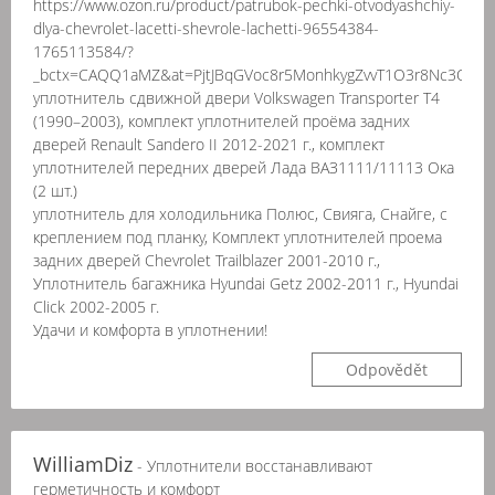
https://www.ozon.ru/product/patrubok-pechki-otvodyashchiy-
dlya-chevrolet-lacetti-shevrole-lachetti-96554384-
1765113584/?
_bctx=CAQQ1aMZ&at=PjtJBqGVoc8r5MonhkygZvvT1O3r8Nc3QY
уплотнитель сдвижной двери Volkswagen Transporter T4
(1990–2003), комплект уплотнителей проёма задних
дверей Renault Sandero II 2012-2021 г., комплект
уплотнителей передних дверей Лада ВАЗ1111/11113 Ока
(2 шт.)
уплотнитель для холодильника Полюс, Свияга, Снайге, с
креплением под планку, Комплект уплотнителей проема
задних дверей Chevrolet Trailblazer 2001-2010 г.,
Уплотнитель багажника Hyundai Getz 2002-2011 г., Hyundai
Click 2002-2005 г.
Удачи и комфорта в уплотнении!
Odpovědět
WilliamDiz
- Уплотнители восстанавливают
герметичность и комфорт