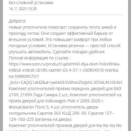
без сложной установки
16. 7. 2025 19:28
Доброго!
Новые уплотнители помогают сохранить тепло зимой и
прохладу летом. Они создают эффективный барьер от
внешних условий. Это повышает комфорт при любых
погодных условиях. Установка резинок — простой способ
улучшить автомобиль. Сделайте поездки удобнее.
Полная информация по ссылке -
https://www.ozon.ru/product/uplotnitel-dlya-dveri-holodilnika-
indesit-indezit-sb185-razmer-65-4-57-1-c00854010-rezinka-
na-598808575/?
_bctx=CAQQ1aMZ&at=ywtAGEXV0hxnZNzpiVL3D5AUN1054ir064A
Комплект уплотнителей проёма передних дверей для ВАЗ
2109, 21099 Лада Самара 2 шт., Комплект уплотнителей на
проем дверей для Volkswagen Polo V 2009-2020 г.
Фольксваген Поло 5, 4 шт, уплотнитель двери
холодильника Саратов 263 КШД 200–30, Саратов 127–
129–160–225 (резинка на дверь)
Комплект уплотнителей проемов дверей для Kia Rio Kia Rio