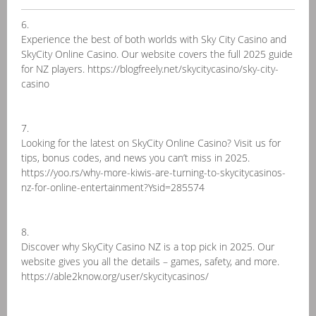
6.
Experience the best of both worlds with Sky City Casino and
SkyCity Online Casino. Our website covers the full 2025 guide
for NZ players. https://blogfreely.net/skycitycasino/sky-city-
casino
7.
Looking for the latest on SkyCity Online Casino? Visit us for
tips, bonus codes, and news you can’t miss in 2025.
https://yoo.rs/why-more-kiwis-are-turning-to-skycitycasinos-
nz-for-online-entertainment?Ysid=285574
8.
Discover why SkyCity Casino NZ is a top pick in 2025. Our
website gives you all the details – games, safety, and more.
https://able2know.org/user/skycitycasinos/