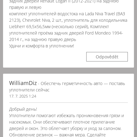
задних дверей Renault Logan II (2012-2021) на заднюю
правую и левую
комплект уплотнителей водостока на Lada Niva Travel (ВАЗ
2123), Chevrolet Niva, 2 шт., уплотнитель для холодильника
Liebherr 69,5x56,5мм (несколько серий), Комплект
уплотнителей проёма задних дверей Ford Mondeo 1994-
2014 г., на заднюю правую дверь
Удачи и комфорта в уплотнении!
Odpovědět
WilliamDiz
- Обеспечь герметичность авто — поставь
уплотнители сейчас
17. 7. 2025 1:24
Добрый день!
Уплотнители помогают избежать проникновения грязи и
насекомых. Они обеспечивают плотное прилегание
дверей и окон. Это облегчает уборку и уход за салоном.
Обновление резинок — важная мера. Сделайте