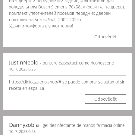
на 4 двери, 2 передние и 2 задние, уплотнитель для
холодильника Bosch Siemens 70x58см (резинка на дверь),
Комплект уплотнителей проемов передних дверей
подходит на Suzuki Swift 2004-2024 г.
Удачи и комфорта в уплотнении!
Odpovědět
JustinNeold
- punture pappataci: come riconoscerle
16. 7. 2025 6:25
https://clinicagaleno.shop/# se puede comprar salbutamol sin
receta en espaГ±a
Odpovědět
Dannyzobia
- gel desinfectante de manos farmacia online
16. 7. 2025 0:23