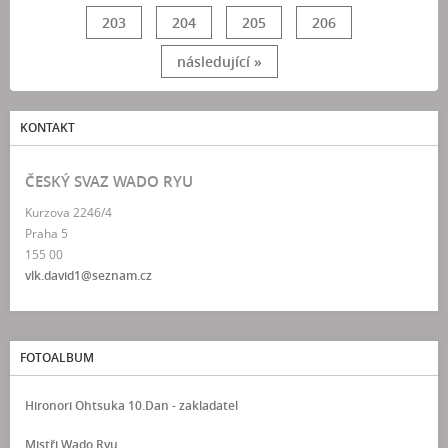
203
204
205
206
následující »
KONTAKT
ČESKÝ SVAZ WADO RYU
Kurzova 2246/4
Praha 5
155 00
vlk.david1@seznam.cz
FOTOALBUM
Hironori Ohtsuka 10.Dan - zakladatel
Mistři Wado Ryu