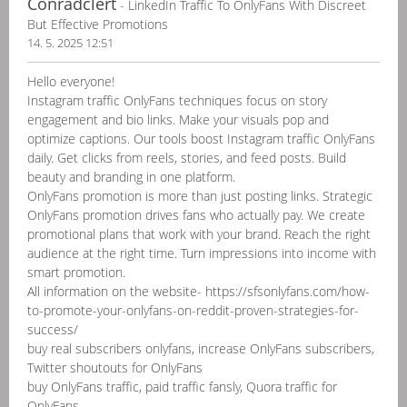
Conradclert
- LinkedIn Traffic To OnlyFans With Discreet
But Effective Promotions
14. 5. 2025 12:51
Hello everyone!
Instagram traffic OnlyFans techniques focus on story
engagement and bio links. Make your visuals pop and
optimize captions. Our tools boost Instagram traffic OnlyFans
daily. Get clicks from reels, stories, and feed posts. Build
beauty and branding in one platform.
OnlyFans promotion is more than just posting links. Strategic
OnlyFans promotion drives fans who actually pay. We create
promotional plans that work with your brand. Reach the right
audience at the right time. Turn impressions into income with
smart promotion.
All information on the website- https://sfsonlyfans.com/how-
to-promote-your-onlyfans-on-reddit-proven-strategies-for-
success/
buy real subscribers onlyfans, increase OnlyFans subscribers,
Twitter shoutouts for OnlyFans
buy OnlyFans traffic, paid traffic fansly, Quora traffic for
OnlyFans