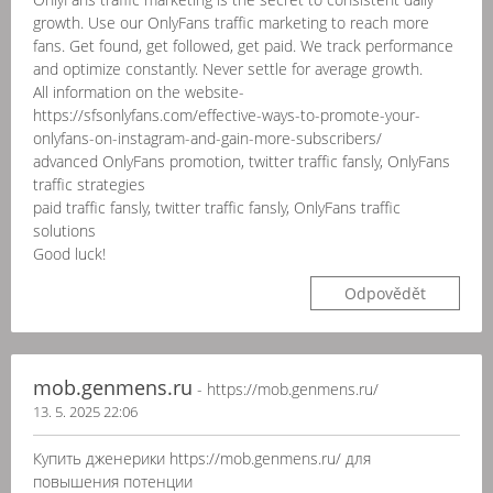
growth. Use our OnlyFans traffic marketing to reach more
fans. Get found, get followed, get paid. We track performance
and optimize constantly. Never settle for average growth.
All information on the website-
https://sfsonlyfans.com/effective-ways-to-promote-your-
onlyfans-on-instagram-and-gain-more-subscribers/
advanced OnlyFans promotion, twitter traffic fansly, OnlyFans
traffic strategies
paid traffic fansly, twitter traffic fansly, OnlyFans traffic
solutions
Good luck!
Odpovědět
mob.genmens.ru
- https://mob.genmens.ru/
13. 5. 2025 22:06
Купить дженерики https://mob.genmens.ru/ для
повышения потенции