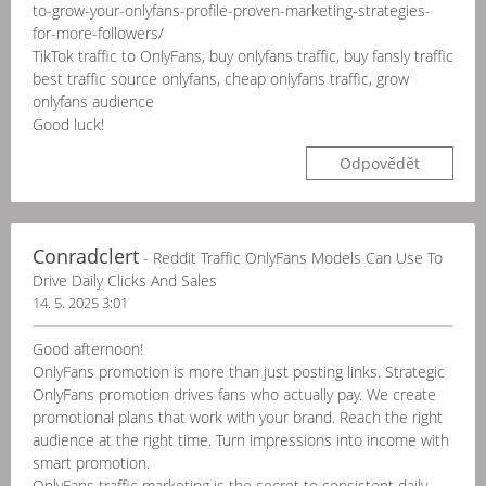
to-grow-your-onlyfans-profile-proven-marketing-strategies-
for-more-followers/
TikTok traffic to OnlyFans, buy onlyfans traffic, buy fansly traffic
best traffic source onlyfans, cheap onlyfans traffic, grow
onlyfans audience
Good luck!
Odpovědět
Conradclert
- Reddit Traffic OnlyFans Models Can Use To
Drive Daily Clicks And Sales
14. 5. 2025 3:01
Good afternoon!
OnlyFans promotion is more than just posting links. Strategic
OnlyFans promotion drives fans who actually pay. We create
promotional plans that work with your brand. Reach the right
audience at the right time. Turn impressions into income with
smart promotion.
OnlyFans traffic marketing is the secret to consistent daily