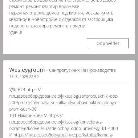
ремонт, ремонт квартир воронеже
наружная отделка домов под кирпич, москва купить
квартиру в новостройке с отделкой от застройщика
недорого, квартира ремонт в тюмени
Удачи!
Odpovědět
Wesleygroum
- Санпропускник На Производстве
15. 5. 2025 22:59
УДК 624 https://
пищевоеоборудование.рф/katalog/sanpropuskniki-doz-
200/promyshlennaya-sushilka-dlya-obuvi-baktericidnaya-
prom-sush-30
131 Наклоннова М https://
пищевоеоборудование.рф/katalog/konvejera-z-
obraznye/konvejer-razdelochnyj-odno-urovnevyj-k1-4000
И https://пищевоеоборудование.рф/katalog/kamera-