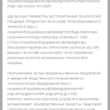
пищевоеоборудование.рф/katalog/mashina-mojki/mashina-
mojki-ryby-orehov-mm-2000
УДК 663/664 ПАРАМЕТРЫ ЭКСТРУЗИОННЫХ ТЕХНОЛОГИЙ
ПИЩЕВЫХ ПРОДУКТОВ НА ОСНОВЕ ТЕРМОВАКУУМНОГО
ЭФФЕКТА А https://
пищевоеоборудование.рф/katalog/centrifuga-reaktivnaya-
ustanovka/centrifuga-reaktivnaya-ustanovka-rc-1500
Н https://пищевоеоборудование.рф/katalog/trapy-
zhirouloviteli-napolnye-aisi-304/reshetki-yacheistye-aisi-304
Бородин На основе анализа работ по исследованию
различных аспектов экструзионных технологий в
пищевых
Неотъемлемой частью продовольственных предприятий
и заведений общественного питания является
технологическое оборудование https://
пищевоеоборудование.рф/katalog/glazirovshhiki-
pogruzhnoj/glazirovshhik-pogruzhnoj-gl-n-600
Комплекс различных агрегатов, устройств и механизмов
автоматизирует производственные процессы, гарантирует
соблюдение технологий приготовления пищи и норм