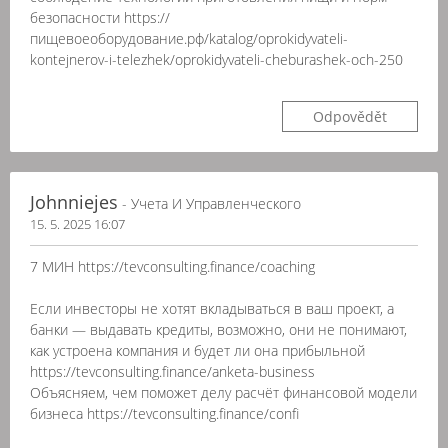
безопасности https://
пищевоеоборудование.рф/katalog/oprokidyvateli-
kontejnerov-i-telezhek/oprokidyvateli-cheburashek-och-250
Odpovědět
Johnniejes
- Учета И Управленческого
15. 5. 2025 16:07
7 МИН https://tevconsulting.finance/coaching
Если инвесторы не хотят вкладываться в ваш проект, а
банки — выдавать кредиты, возможно, они не понимают,
как устроена компания и будет ли она прибыльной
https://tevconsulting.finance/anketa-business
Объясняем, чем поможет делу расчёт финансовой модели
бизнеса https://tevconsulting.finance/confi