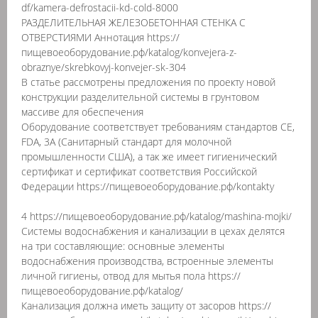
df/kamera-defrostacii-kd-cold-8000
РАЗДЕЛИТЕЛЬНАЯ ЖЕЛЕЗОБЕТОННАЯ СТЕНКА С
ОТВЕРСТИЯМИ Аннотация https://
пищевоеоборудование.рф/katalog/konvejera-z-
obraznye/skrebkovyj-konvejer-sk-304
В статье рассмотрены предложения по проекту новой
конструкции разделительной системы в грунтовом
массиве для обеспечения
Оборудование соответствует требованиям стандартов CE,
FDA, 3A (Санитарный стандарт для молочной
промышленности США), а так же имеет гигиенический
сертификат и сертификат соответствия Российской
Федерации https://пищевоеоборудование.рф/kontakty
4 https://пищевоеоборудование.рф/katalog/mashina-mojki/
Системы водоснабжения и канализации в цехах делятся
на три составляющие: основные элементы
водоснабжения производства, встроенные элементы
личной гигиены, отвод для мытья пола https://
пищевоеоборудование.рф/katalog/
Канализация должна иметь защиту от засоров https://