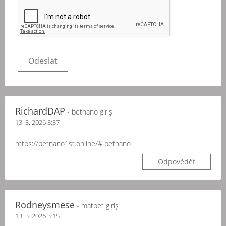
RichardDAP
- betnano giriş
13. 3. 2026 3:37
https://betnano1st.online/# betnano
Odpovědět
Rodneysmese
- matbet giriş
13. 3. 2026 3:15