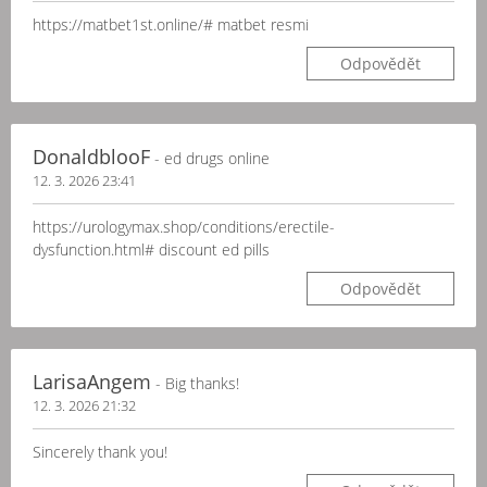
https://matbet1st.online/# matbet resmi
Odpovědět
DonaldblooF
- ed drugs online
12. 3. 2026 23:41
https://urologymax.shop/conditions/erectile-
dysfunction.html# discount ed pills
Odpovědět
LarisaAngem
- Big thanks!
12. 3. 2026 21:32
Sincerely thank you!