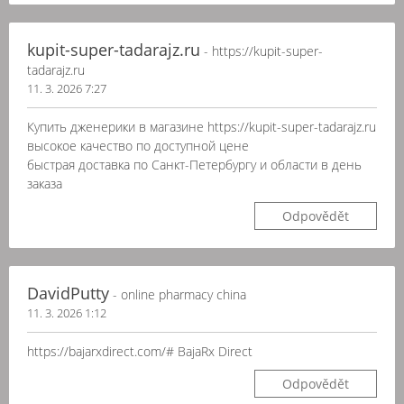
kupit-super-tadarajz.ru
- https://kupit-super-
tadarajz.ru
11. 3. 2026 7:27
Купить дженерики в магазине https://kupit-super-tadarajz.ru
высокое качество по доступной цене
быстрая доставка по Санкт-Петербургу и области в день
заказа
Odpovědět
DavidPutty
- online pharmacy china
11. 3. 2026 1:12
https://bajarxdirect.com/# BajaRx Direct
Odpovědět