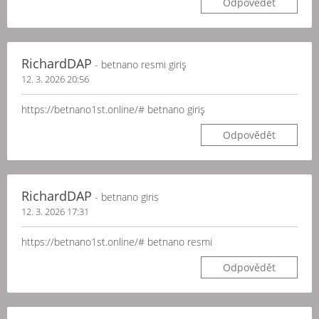
Odpovědět
RichardDAP
- betnano resmi giriş
12. 3. 2026 20:56
https://betnano1st.online/# betnano giriş
Odpovědět
RichardDAP
- betnano giris
12. 3. 2026 17:31
https://betnano1st.online/# betnano resmi
Odpovědět