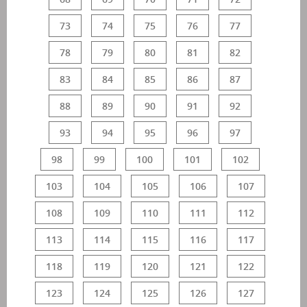
73
74
75
76
77
78
79
80
81
82
83
84
85
86
87
88
89
90
91
92
93
94
95
96
97
98
99
100
101
102
103
104
105
106
107
108
109
110
111
112
113
114
115
116
117
118
119
120
121
122
123
124
125
126
127