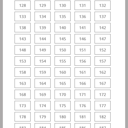
128
129
130
131
132
133
134
135
136
137
138
139
140
141
142
143
144
145
146
147
148
149
150
151
152
153
154
155
156
157
158
159
160
161
162
163
164
165
166
167
168
169
170
171
172
173
174
175
176
177
178
179
180
181
182
183
184
185
186
187