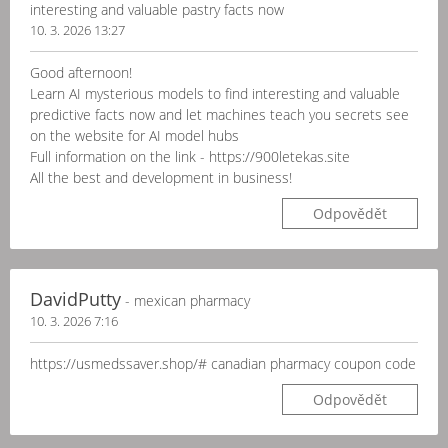
interesting and valuable pastry facts now
10. 3. 2026 13:27
Good afternoon!
Learn AI mysterious models to find interesting and valuable
predictive facts now and let machines teach you secrets see
on the website for AI model hubs
Full information on the link - https://900letekas.site
All the best and development in business!
Odpovědět
DavidPutty
- mexican pharmacy
10. 3. 2026 7:16
https://usmedssaver.shop/# canadian pharmacy coupon code
Odpovědět