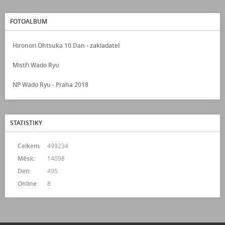
FOTOALBUM
Hironori Ohtsuka 10.Dan - zakladatel
Mistři Wado Ryu
NP Wado Ryu - Praha 2018
STATISTIKY
Celkem:
499234
Měsíc:
14098
Den:
495
Online:
8