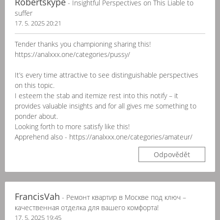
Robertskype
- Insightful Perspectives on This Liable to
suffer
17. 5. 2025 20:21
Tender thanks you championing sharing this!
https://analxxx.one/categories/pussy/
It’s every time attractive to see distinguishable perspectives
on this topic.
I esteem the stab and itemize rest into this notify – it
provides valuable insights and for all gives me something to
ponder about.
Looking forth to more satisfy like this!
Apprehend also - https://analxxx.one/categories/amateur/
Odpovědět
FrancisVah
- Ремонт квартир в Москве под ключ –
качественная отделка для вашего комфорта!
17. 5. 2025 19:45