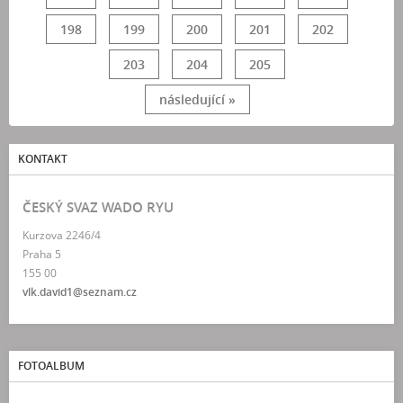
198
199
200
201
202
203
204
205
následující »
KONTAKT
ČESKÝ SVAZ WADO RYU
Kurzova 2246/4
Praha 5
155 00
vlk.david1@seznam.cz
FOTOALBUM