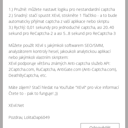
1.) Pružně: můžete nastavit logiku pro nestandardní captcha
2.) Snadný: stačí spustit XEvil, stiskněte 1 Tlačítko - a to bude
automaticky přijímat captcha z vaší aplikace nebo skriptu
3.) Rychlý: 0,01 sekundy pro jednoduché captcha, asi 20..40
sekund pro ReCaptcha-2 a asi 5...8 sekund pro ReCaptcha-3
Můžete použít XEvil s jakýmkoli softwarem SEO/SMM,
analyzátorem kontroly hesel, jakoukoli analytickou aplikací
nebo jakýmkoli vlastním skriptem:
XEvil podporuje většinu známých Anti-captcha služeb API:
2Captcha.com, RuCaptcha, AntiGate.com (Anti-Captcha.com),
DeathByCaptcha, etc.
Máte zájem? Stačí hledat na YouTube "XEvil" pro více informací
Čtete to - pak to funguje! ;))
XEvil.Net
Pozdrav, LolitaDap6049
Odpovědět