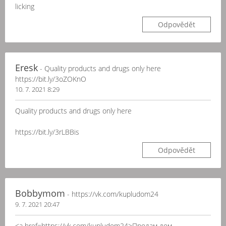
licking
Odpovědět
Eresk
- Quality products and drugs only here
https://bit.ly/3oZOKnO
10. 7. 2021 8:29
Quality products and drugs only here
https://bit.ly/3rLBBis
Odpovědět
Bobbymom
- https://vk.com/kupludom24
9. 7. 2021 20:47
<a href=https://vk.com/kupludom24>Продам дом