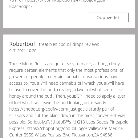
Красноярск
Odpovědět
Robertbof
- treatibles cbd oil drops reviews
9. 7. 2021 10:20
These Moon Rocks are quite easy to make, although they
require certain elements that only the most professional of
growers or people in certain cannabis organizations have
access to. YouвЂ™ll need cannabis oi l which youвЂ™ll have
to use to cover the bud, creating a layer of what seems like
honey around the bud . Then, youвЂ™ll need to apply a layer
of kief which will leave the bud looking quite sandy.
https://chopot.org/cbdfw-com/ Just get a sturdy pair of
scissors and cut the plant down in the most convenient way
possible. SeriouslyвЂ¦thatвЂ™s it! G13 Labs Seeds Pineapple
Express. https://chopot.org/cbd-oil-logo/ Valleycare Medical
Center 5555 W Las Positas Blvd Pleasanton,CA 94588