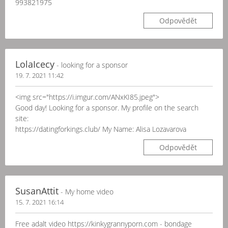
993821975
Odpovědět
LolaIcecy
- looking for a sponsor
19. 7. 2021 11:42
<img src="https://i.imgur.com/ANxKI85.jpeg">
Good day! Looking for a sponsor. My profile on the search
site:
https://datingforkings.club/ My Name: Alisa Lozavarova
Odpovědět
SusanAttit
- My home video
15. 7. 2021 16:14
Free adalt video https://kinkygrannyporn.com - bondage