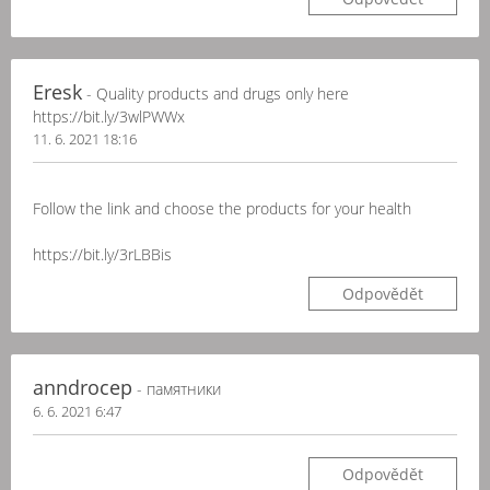
Eresk
- Quality products and drugs only here
https://bit.ly/3wlPWWx
11. 6. 2021 18:16
Follow the link and choose the products for your health
https://bit.ly/3rLBBis
Odpovědět
anndrocep
- памятники
6. 6. 2021 6:47
Odpovědět