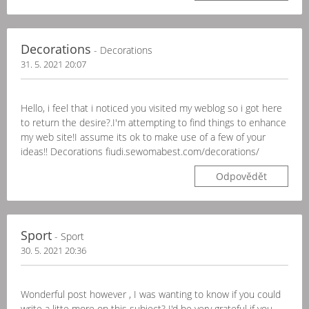
Decorations
- Decorations
31. 5. 2021 20:07
Hello, i feel that i noticed you visited my weblog so i got here
to return the desire?.I'm attempting to find things to enhance
my web site!I assume its ok to make use of a few of your
ideas!! Decorations fiudi.sewomabest.com/decorations/
Odpovědět
Sport
- Sport
30. 5. 2021 20:36
Wonderful post however , I was wanting to know if you could
write a litte more on this subject? I'd be very grateful if you