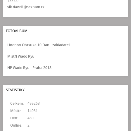
155 00
vlk.david1@seznam.cz
FOTOALBUM
Hironori Ohtsuka 10.Dan - zakladatel
Mistři Wado Ryu
NP Wado Ryu - Praha 2018
STATISTIKY
Celkem:
499263
Měsíc:
14081
Den:
460
Online:
2