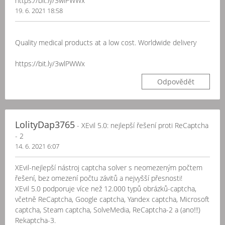
https://bit.ly/3wlPWWx
19. 6. 2021 18:58
Quality medical products at a low cost. Worldwide delivery
https://bit.ly/3wlPWWx
Odpovědět
LolityDap3765
- XEvil 5.0: nejlepší řešení proti ReCaptcha
- 2
14. 6. 2021 6:07
XEvil-nejlepší nástroj captcha solver s neomezeným počtem
řešení, bez omezení počtu závitů a nejvyšší přesnosti!
XEvil 5.0 podporuje více než 12.000 typů obrázků-captcha,
včetně ReCaptcha, Google captcha, Yandex captcha, Microsoft
captcha, Steam captcha, SolveMedia, ReCaptcha-2 a (ano!!!)
Rekaptcha-3.