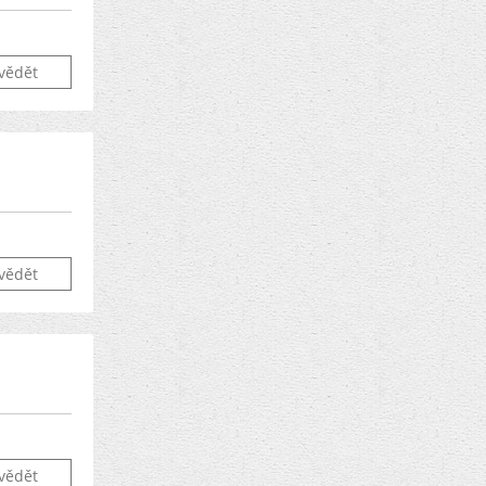
vědět
vědět
vědět