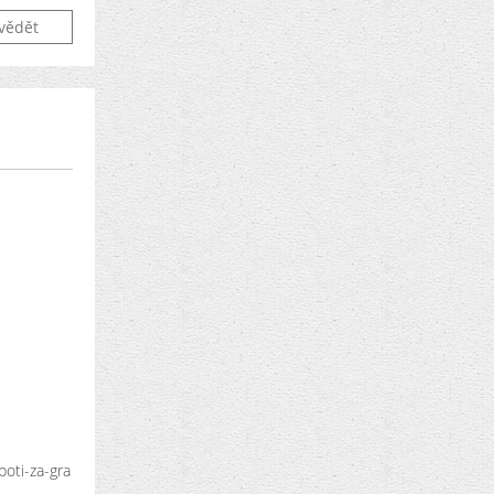
vědět
oti-za-gra