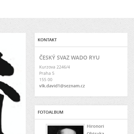
KONTAKT
ČESKÝ SVAZ WADO RYU
Kurzova 2246/4
Praha 5
155 00
vlk.david1@seznam.cz
FOTOALBUM
Hironori
Ohtsuka