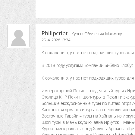
Philipcript
- Курсы Обучения Макияжу
25. 4. 2026 13:34
К сожалению, у нас нет подходящих туров для 
В 2018 году услугами компании Библио-Глобус 
К сожалению, у нас нет подходящих туров для 
Императорский Пекин – недельный тур из Иркутс
Столица КНР Пекин, шоп-туры в Пекин и экску
Большие экскурсионные туры по Китаю https://
Кантонская ярмарка и туры на специализированн
Восточные Гавайи – туры на Хайнань из Иркутска
Шоп-туры в Маньчжурию, авиа Иркутск – Маньчж
Курорт минеральных вод Халунь-Аршань https://
Курорт минеральных вод Удаляньчи https://aka