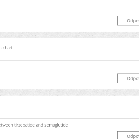
Odpo
n chart
Odpo
between tirzepatide and semaglutide
Odpo