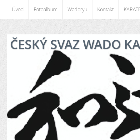
Úvod
Fotoalbum
Wadoryu
Kontakt
KARAT
ČESKÝ SVAZ WADO K