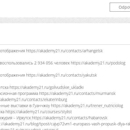
Odpo
отображения https://akademy21.ru/contacts/arhangelsk
воспользовались 2 934 056 человек https://akademy21.ru/podolog
отображения https://akademy21.ru/contacts/yakutsk
ка https://akademy21.ru/golivudskie_ukladki
рсионная программа https://akademy21.ru/contacts/murmansk
akademy21.ru/contacts/ekaterinburg
ые выставки в Гуанчжоу https://akademy21.ru/trener_nutriciolog
 https://akademy21.ru/courses/stylist
урия – Иркутск https://akademy21.ru/contacts/habarovsk
akademy21.ru/blog/tpost/cajvp72vm1-europass-vash-propusk-dlya-rab
demy21.ru/massazhist-universal