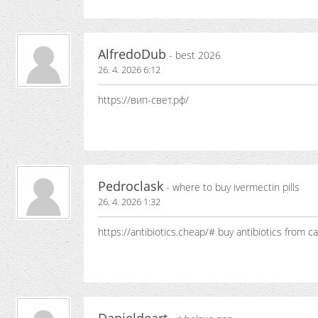
AlfredoDub
- best 2026
26. 4. 2026 6:12
https://вип-свет.рф/
Pedroclask
- where to buy ivermectin pills
26. 4. 2026 1:32
https://antibiotics.cheap/# buy antibiotics from c