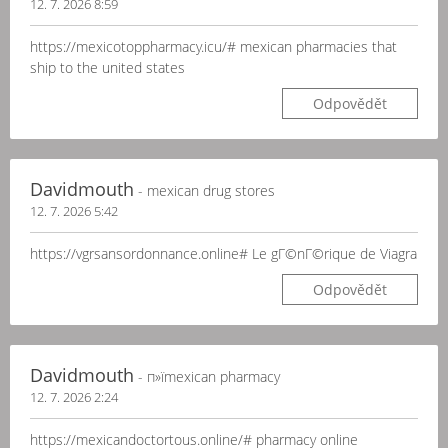
12. 7. 2026 8:59
https://mexicotoppharmacy.icu/# mexican pharmacies that
ship to the united states
Odpovědět
Davidmouth
- mexican drug stores
12. 7. 2026 5:42
https://vgrsansordonnance.online# Le gГ©nГ©rique de Viagra
Odpovědět
Davidmouth
- п»їmexican pharmacy
12. 7. 2026 2:24
https://mexicandoctortous.online/# pharmacy online