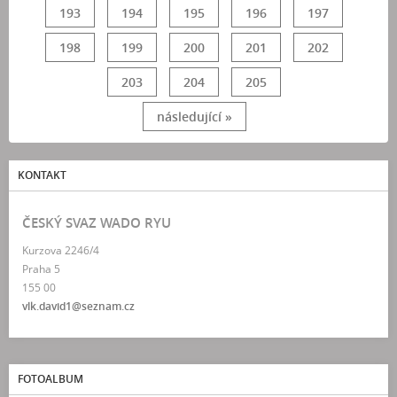
193
194
195
196
197
198
199
200
201
202
203
204
205
následující »
KONTAKT
ČESKÝ SVAZ WADO RYU
Kurzova 2246/4
Praha 5
155 00
vlk.david1@seznam.cz
FOTOALBUM