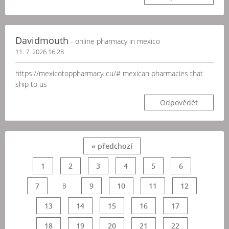
Davidmouth
- online pharmacy in mexico
11. 7. 2026 16:28
https://mexicotoppharmacy.icu/# mexican pharmacies that
ship to us
Odpovědět
« předchozí
1
2
3
4
5
6
7
8
9
10
11
12
13
14
15
16
17
18
19
20
21
22