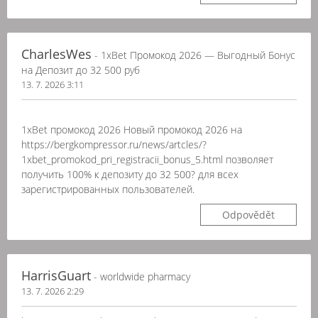
CharlesWes
- 1xBet Промокод 2026 — Выгодный Бонус
на Депозит до 32 500 руб
13. 7. 2026 3:11
1xBet промокод 2026 Новый промокод 2026 на
https://bergkompressor.ru/news/artcles/?
1xbet_promokod_pri_registracii_bonus_5.html позволяет
получить 100% к депозиту до 32 500? для всех
зарегистрированных пользователей.
Odpovědět
HarrisGuart
- worldwide pharmacy
13. 7. 2026 2:29