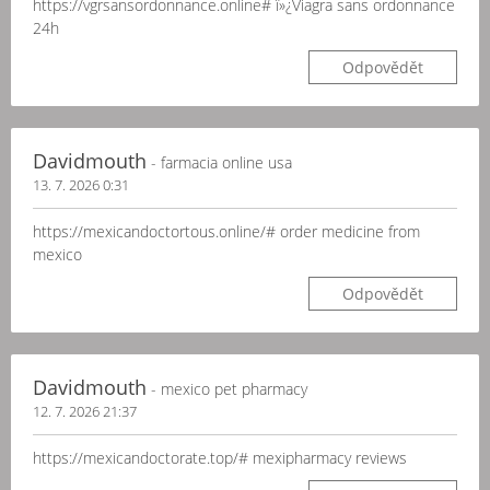
https://vgrsansordonnance.online# ï»¿Viagra sans ordonnance
24h
Odpovědět
Davidmouth
- farmacia online usa
13. 7. 2026 0:31
https://mexicandoctortous.online/# order medicine from
mexico
Odpovědět
Davidmouth
- mexico pet pharmacy
12. 7. 2026 21:37
https://mexicandoctorate.top/# mexipharmacy reviews