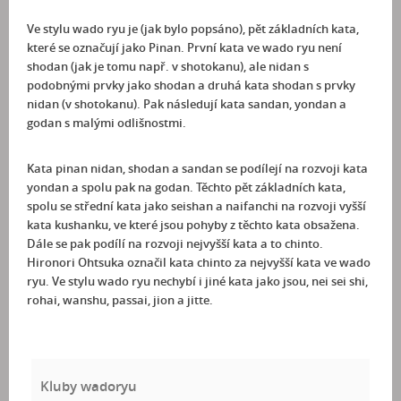
Ve stylu wado ryu je (jak bylo popsáno), pět základních kata,
které se označují jako Pinan. První kata ve wado ryu není
shodan (jak je tomu např. v shotokanu), ale nidan s
podobnými prvky jako shodan a druhá kata shodan s prvky
nidan (v shotokanu). Pak následují kata sandan, yondan a
godan s malými odlišnostmi.
Kata pinan nidan, shodan a sandan se podílejí na rozvoji kata
yondan a spolu pak na godan. Těchto pět základních kata,
spolu se střední kata jako seishan a naifanchi na rozvoji vyšší
kata kushanku, ve které jsou pohyby z těchto kata obsažena.
Dále se pak podílí na rozvoji nejvyšší kata a to chinto.
Hironori Ohtsuka označil kata chinto za nejvyšší kata ve wado
ryu. Ve stylu wado ryu nechybí i jiné kata jako jsou, nei sei shi,
rohai, wanshu, passai, jion a jitte.
Kluby wadoryu