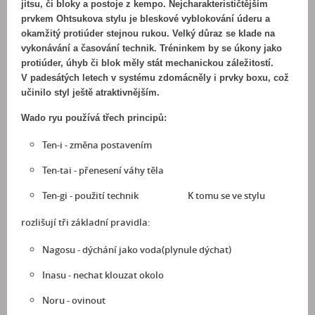
jitsu, či bloky a postoje z kempo. Nejcharakterističtějším
prvkem Ohtsukova stylu je bleskové vyblokování úderu a
okamžitý protiúder stejnou rukou. Velký důraz se klade na
vykonávání a časování technik. Tréninkem by se úkony jako
protiúder, úhyb či blok měly stát mechanickou záležitostí.
V padesátých letech v systému zdomácněly i prvky boxu, což
učinilo styl ještě atraktivnějším.
Wado ryu používá třech principů:
Ten-i - změna postavením
Ten-tai - přenesení váhy těla
Ten-gi - použití technik
K tomu se ve stylu
rozlišují tři základní pravidla:
Nagosu - dýchání jako voda(plynule dýchat)
Inasu - nechat klouzat okolo
Noru - ovinout