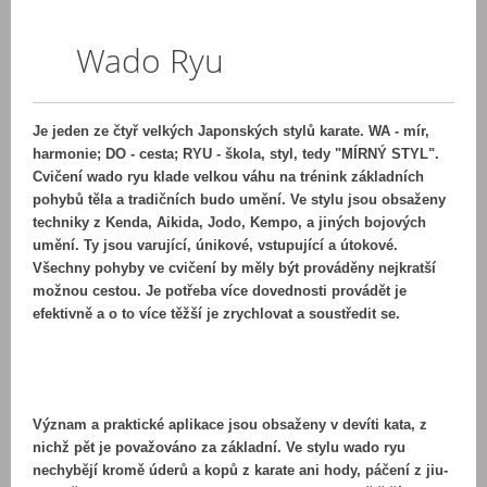
Wado Ryu
Je jeden ze čtyř velkých Japonských stylů karate. WA - mír,
harmonie; DO - cesta; RYU - škola, styl, tedy "MÍRNÝ STYL".
Cvičení wado ryu klade velkou váhu na trénink základních
pohybů těla a tradičních budo umění. Ve stylu jsou obsaženy
techniky z Kenda, Aikida, Jodo, Kempo, a jiných bojových
umění. Ty jsou varující, únikové, vstupující a útokové.
Všechny pohyby ve cvičení by měly být prováděny nejkratší
možnou cestou. Je potřeba více dovednosti provádět je
efektivně a o to více těžší je zrychlovat a soustředit se.
Význam a praktické aplikace jsou obsaženy v devíti kata, z
nichž pět je považováno za základní. Ve stylu wado ryu
nechybějí kromě úderů a kopů z karate ani hody, páčení z jiu-