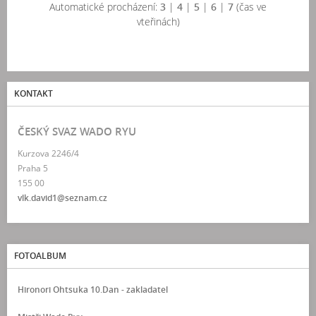
Automatické procházení:
3
|
4
|
5
|
6
|
7
(čas ve
vteřinách)
KONTAKT
ČESKÝ SVAZ WADO RYU
Kurzova 2246/4
Praha 5
155 00
vlk.david1@seznam.cz
FOTOALBUM
Hironori Ohtsuka 10.Dan - zakladatel