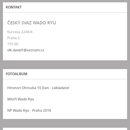
KONTAKT
ČESKÝ SVAZ WADO RYU
Kurzova 2246/4
Praha 5
155 00
vlk.david1@seznam.cz
FOTOALBUM
Hironori Ohtsuka 10.Dan - zakladatel
Mistři Wado Ryu
NP Wado Ryu - Praha 2018