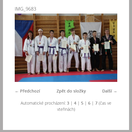
IMG_9683
← Předchozí
Zpět do složky
Další →
Automatické procházení:
3
|
4
|
5
|
6
|
7
(čas ve
vteřinách)