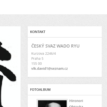
KONTAKT
ČESKÝ SVAZ WADO RYU
Kurzova 2246/4
Praha 5
155 00
vlk.david1@seznam.cz
FOTOALBUM
Hironori
Ohtsuka