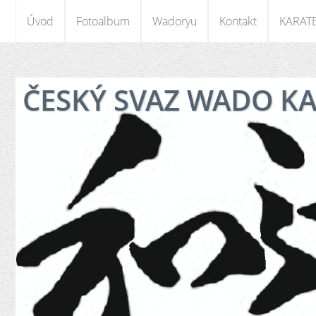
Úvod
Fotoalbum
Wadoryu
Kontakt
KARAT
ČESKÝ SVAZ WADO K